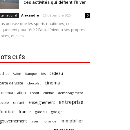
ces activités qui défient l’hiver
Alexandre
-
26 décembre 2024
nternational
0
us pensez que les sports nautiques, c’est
iquement pour l’été ? Faux. L’hiver a ses propres
pites, et elles...
OTS CLÉS
cadeau
achat
Avion
banque
bts
cinema
carte de visite
chocolat
communication
crédit
cuisine
déménagement
entreprise
enseignement
ecole
enfant
football
france
gateau
google
immobilier
gouvernement
hiver
hollande