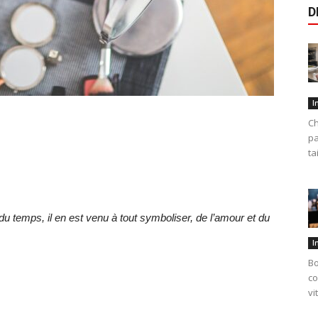
D
I
Ch
pa
ta
l du temps, il en est venu à tout symboliser, de l’amour et du
I
Bo
co
vi