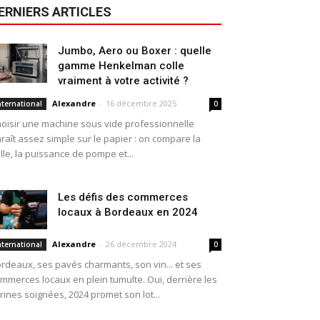
ERNIERS ARTICLES
Jumbo, Aero ou Boxer : quelle
gamme Henkelman colle
vraiment à votre activité ?
Alexandre
-
16 décembre 2025
nternational
0
oisir une machine sous vide professionnelle
raît assez simple sur le papier : on compare la
ille, la puissance de pompe et...
Les défis des commerces
locaux à Bordeaux en 2024
Alexandre
-
26 décembre 2024
nternational
0
rdeaux, ses pavés charmants, son vin... et ses
mmerces locaux en plein tumulte. Oui, derrière les
trines soignées, 2024 promet son lot...