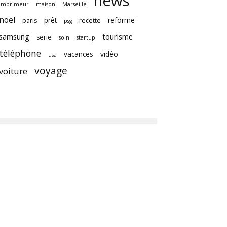
news
imprimeur
maison
Marseille
noel
prêt
reforme
paris
recette
psg
samsung
tourisme
serie
soin
startup
téléphone
vacances
vidéo
usa
voyage
voiture