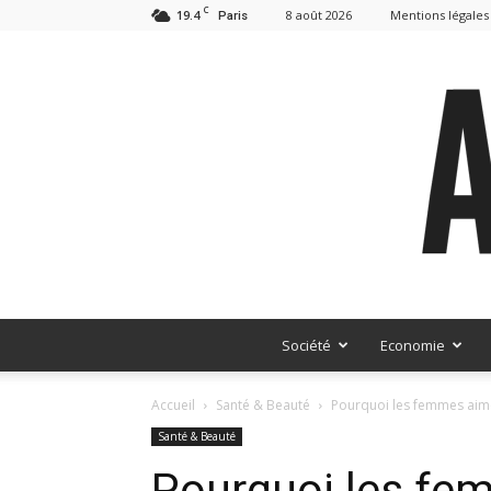
C
19.4
8 août 2026
Mentions légales
Paris
Société
Economie
Accueil
Santé & Beauté
Pourquoi les femmes aimen
Santé & Beauté
Pourquoi les fe