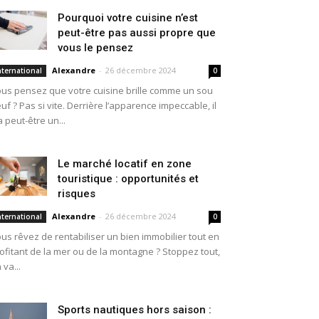
Pourquoi votre cuisine n’est
peut-être pas aussi propre que
vous le pensez
Alexandre
-
26 décembre 2024
nternational
0
us pensez que votre cuisine brille comme un sou
uf ? Pas si vite. Derrière l’apparence impeccable, il
a peut-être un...
Le marché locatif en zone
touristique : opportunités et
risques
Alexandre
-
26 décembre 2024
nternational
0
us rêvez de rentabiliser un bien immobilier tout en
ofitant de la mer ou de la montagne ? Stoppez tout,
 va...
Sports nautiques hors saison :