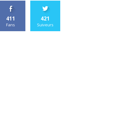
411
421
Fans
Suiveurs