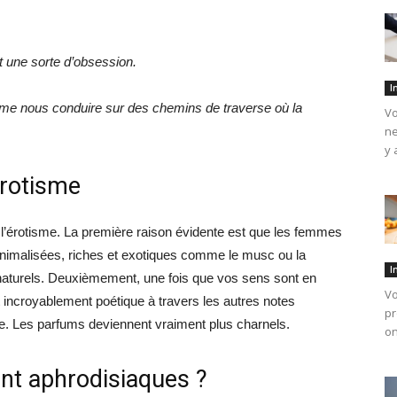
 une sorte d’obsession.
I
même nous conduire sur des chemins de traverse où la
Vo
ne
y 
érotisme
 l’érotisme. La première raison évidente est que les femmes
nimalisées, riches et exotiques comme le musc ou la
I
naturels. Deuxièmement, une fois que vos sens sont en
Vo
t incroyablement poétique à travers les autres notes
pr
re. Les parfums deviennent vraiment plus charnels.
on
nt aphrodisiaques ?