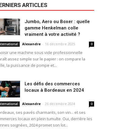
ERNIERS ARTICLES
Jumbo, Aero ou Boxer : quelle
gamme Henkelman colle
vraiment à votre activité ?
Alexandre
-
16 décembre 2025
nternational
0
oisir une machine sous vide professionnelle
raît assez simple sur le papier : on compare la
ille, la puissance de pompe et...
Les défis des commerces
locaux à Bordeaux en 2024
Alexandre
-
26 décembre 2024
nternational
0
rdeaux, ses pavés charmants, son vin... et ses
mmerces locaux en plein tumulte. Oui, derrière les
trines soignées, 2024 promet son lot...