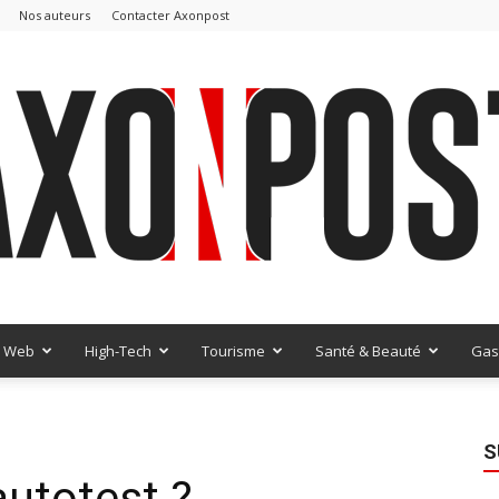
Nos auteurs
Contacter Axonpost
Web
High-Tech
Tourisme
Santé & Beauté
Gas
AxonPost
S
’autotest ?