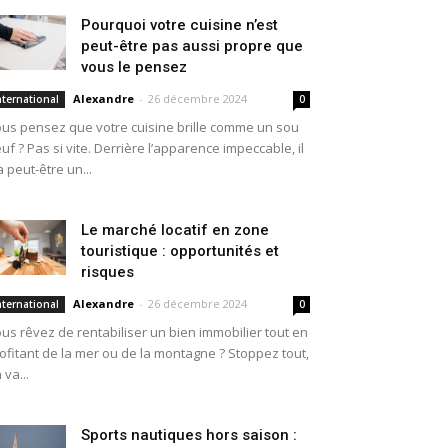
Pourquoi votre cuisine n’est
peut-être pas aussi propre que
vous le pensez
Alexandre
-
26 décembre 2024
nternational
0
us pensez que votre cuisine brille comme un sou
uf ? Pas si vite. Derrière l’apparence impeccable, il
a peut-être un...
Le marché locatif en zone
touristique : opportunités et
risques
Alexandre
-
26 décembre 2024
nternational
0
us rêvez de rentabiliser un bien immobilier tout en
ofitant de la mer ou de la montagne ? Stoppez tout,
 va...
Sports nautiques hors saison :