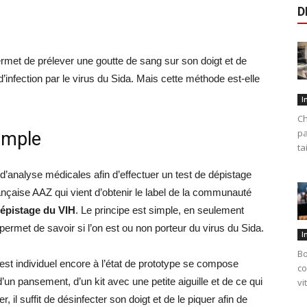
D
ermet de prélever une goutte de sang sur son doigt et de
d’infection par le virus du Sida. Mais cette méthode est-elle
I
Ch
pa
imple
ta
d’analyse médicales afin d’effectuer un test de dépistage
française AAZ qui vient d’obtenir le label de la communauté
dépistage du VIH
. Le principe est simple, en seulement
permet de savoir si l’on est ou non porteur du virus du Sida.
I
Bo
test individuel encore à l’état de prototype se compose
co
’un pansement, d’un kit avec une petite aiguille et de ce qui
vi
 il suffit de désinfecter son doigt et de le piquer afin de