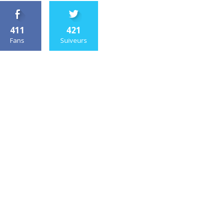
411
421
Fans
Suiveurs