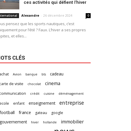
ces activités qui défient l’hiver
Alexandre
-
26 décembre 2024
nternational
0
us pensez que les sports nautiques, c’est
iquement pour l’été ? Faux. L’hiver a ses propres
pites, et elles...
OTS CLÉS
cadeau
achat
Avion
banque
bts
cinema
carte de visite
chocolat
communication
crédit
cuisine
déménagement
entreprise
enseignement
ecole
enfant
football
france
gateau
google
immobilier
gouvernement
hiver
hollande