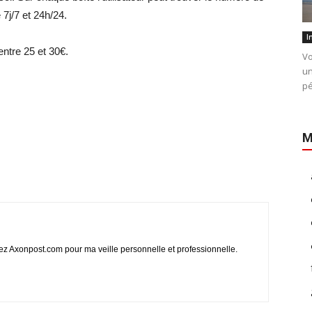
7j/7 et 24h/24.
I
ntre 25 et 30€.
Vo
un
pé
M
 Axonpost.com pour ma veille personnelle et professionnelle.