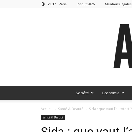
C
21.3
7 août 2026
Mentions légales
Paris
Société
Economie
Accueil
Santé & Beauté
Sida : que vaut l’autotest ?
Santé & Beauté
Sida : que vaut l