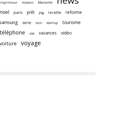
news
imprimeur
maison
Marseille
noel
prêt
reforme
paris
recette
psg
samsung
tourisme
serie
soin
startup
téléphone
vacances
vidéo
usa
voyage
voiture