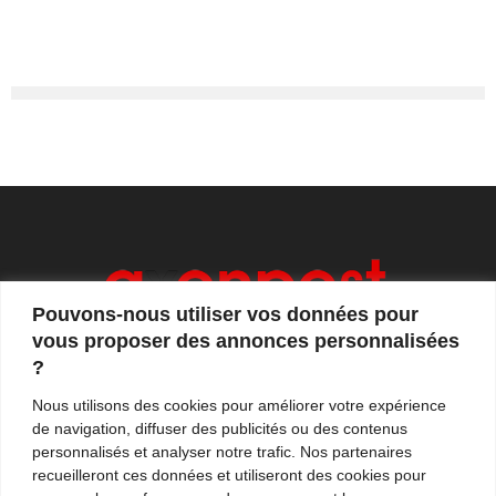
Pouvons-nous utiliser vos données pour
vous proposer des annonces personnalisées
?
Axonpost est votre magazine d'actualités, de débats
Nous utilisons des cookies pour améliorer votre expérience
et de tendances. Notre équipe de journalistes vous
de navigation, diffuser des publicités ou des contenus
propose quotidiennement de suivre l'actualité en
personnalisés et analyser notre trafic. Nos partenaires
France et à l'international.
recueilleront ces données et utiliseront des cookies pour