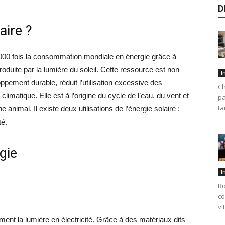
D
aire ?
0 000 fois la consommation mondiale en énergie grâce à
e produite par la lumière du soleil. Cette ressource est non
I
pement durable, réduit l’utilisation excessive des
Ch
limatique. Elle est à l’origine du cycle de l’eau, du vent et
pa
ta
animal. Il existe deux utilisations de l’énergie solaire :
té.
gie
I
Bo
co
vi
ent la lumière en électricité. Grâce à des matériaux dits