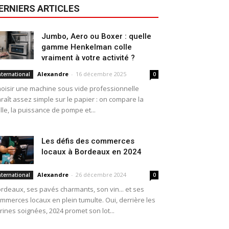
ERNIERS ARTICLES
Jumbo, Aero ou Boxer : quelle
gamme Henkelman colle
vraiment à votre activité ?
Alexandre
-
16 décembre 2025
nternational
0
oisir une machine sous vide professionnelle
raît assez simple sur le papier : on compare la
ille, la puissance de pompe et...
Les défis des commerces
locaux à Bordeaux en 2024
Alexandre
-
26 décembre 2024
nternational
0
rdeaux, ses pavés charmants, son vin... et ses
mmerces locaux en plein tumulte. Oui, derrière les
trines soignées, 2024 promet son lot...