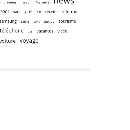
news
imprimeur
maison
Marseille
noel
prêt
reforme
paris
recette
psg
samsung
tourisme
serie
soin
startup
téléphone
vacances
vidéo
usa
voyage
voiture