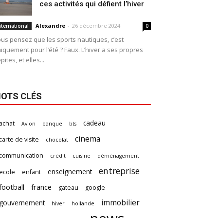
ces activités qui défient l’hiver
Alexandre
-
26 décembre 2024
nternational
0
us pensez que les sports nautiques, c’est
iquement pour l’été ? Faux. L’hiver a ses propres
pites, et elles...
OTS CLÉS
cadeau
achat
Avion
banque
bts
cinema
carte de visite
chocolat
communication
crédit
cuisine
déménagement
entreprise
enseignement
ecole
enfant
football
france
gateau
google
immobilier
gouvernement
hiver
hollande