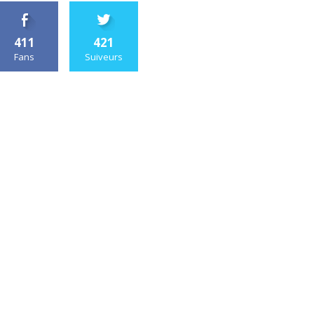
411
421
Fans
Suiveurs