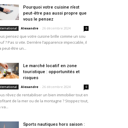
Pourquoi votre cuisine n’est
peut-être pas aussi propre que
vous le pensez
Alexandre
-
26 décembre 2024
nternational
0
us pensez que votre cuisine brille comme un sou
uf ? Pas si vite. Derrière l’apparence impeccable, il
a peut-être un...
Le marché locatif en zone
touristique : opportunités et
risques
Alexandre
-
26 décembre 2024
nternational
0
us rêvez de rentabiliser un bien immobilier tout en
ofitant de la mer ou de la montagne ? Stoppez tout,
 va...
Sports nautiques hors saison :