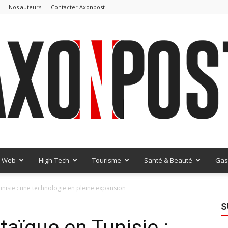
Nos auteurs
Contacter Axonpost
Web
High-Tech
Tourisme
Santé & Beauté
Gas
AxonPost
nisie : une technologie en pleine expansion
S
taïque en Tunisie :