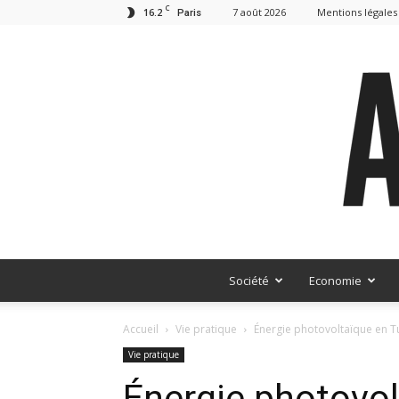
C
16.2
7 août 2026
Mentions légales
Paris
Société
Economie
Accueil
Vie pratique
Énergie photovoltaïque en Tu
Vie pratique
Énergie photovol