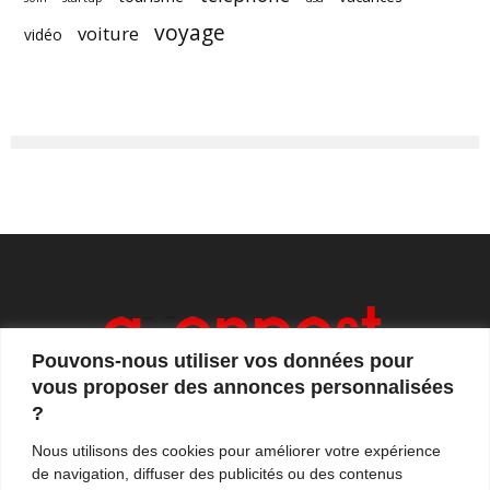
voyage
voiture
vidéo
Pouvons-nous utiliser vos données pour
vous proposer des annonces personnalisées
?
Axonpost est votre magazine d'actualités, de débats
Nous utilisons des cookies pour améliorer votre expérience
et de tendances. Notre équipe de journalistes vous
de navigation, diffuser des publicités ou des contenus
propose quotidiennement de suivre l'actualité en