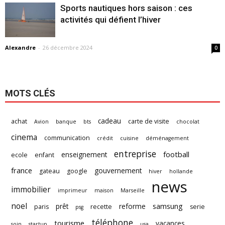
Sports nautiques hors saison : ces
activités qui défient l’hiver
Alexandre
-
26 décembre 2024
0
MOTS CLÉS
cadeau
achat
carte de visite
Avion
banque
bts
chocolat
cinema
communication
crédit
cuisine
déménagement
entreprise
football
enseignement
ecole
enfant
france
gouvernement
gateau
google
hiver
hollande
news
immobilier
imprimeur
maison
Marseille
noel
samsung
prêt
reforme
paris
recette
serie
psg
téléphone
tourisme
vacances
soin
startup
usa