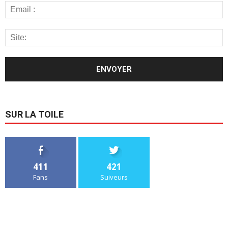
SUR LA TOILE
411
421
Fans
Suiveurs