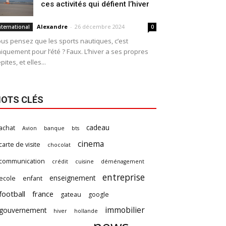
ces activités qui défient l’hiver
Alexandre
-
26 décembre 2024
nternational
0
us pensez que les sports nautiques, c’est
iquement pour l’été ? Faux. L’hiver a ses propres
pites, et elles...
OTS CLÉS
cadeau
achat
Avion
banque
bts
cinema
carte de visite
chocolat
communication
crédit
cuisine
déménagement
entreprise
enseignement
ecole
enfant
football
france
gateau
google
immobilier
gouvernement
hiver
hollande