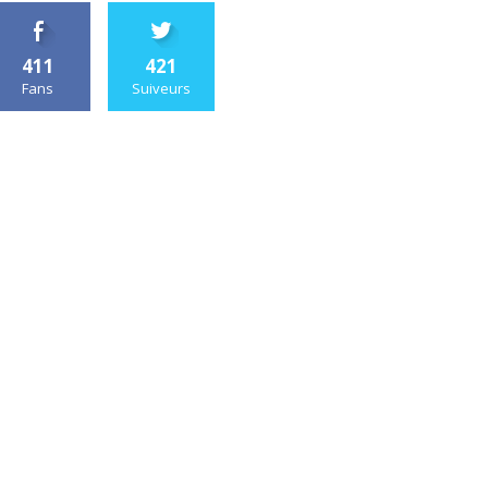
411
421
Fans
Suiveurs