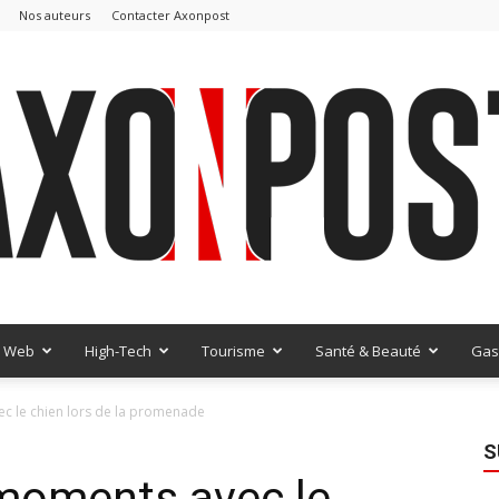
Nos auteurs
Contacter Axonpost
Web
High-Tech
Tourisme
Santé & Beauté
Gas
AxonPost
c le chien lors de la promenade
S
moments avec le