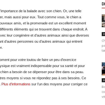
D
importance de la balade avec son chien. Or, une telle
nier, mais aussi pour eux. Tout comme vous, le chien a
nouveaux amis, et la promenade est un excellent moment
 différents éléments qui se trouvent dans chaque endroit. A
I
e avec leur congénère et d’autres animaux ainsi que diverses
Ch
nt d’autres personnes ou d’autres animaux qui entrent
pa
r.
ta
moment pour votre toutou de faire un peu d’exercice
ysique est vraiment indispensable pour sa santé et pour
un chien a besoin de se dépenser pour être dans sa peau.
autres moyens si vous ne répondez pas à ses besoins. Ce
I
.
Plus d’informations
sur l’un des moyens pour corriger ce
Bo
co
vi