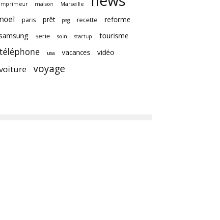
news
imprimeur
maison
Marseille
noel
prêt
reforme
paris
recette
psg
samsung
tourisme
serie
soin
startup
téléphone
vacances
vidéo
usa
voyage
voiture