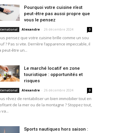
Pourquoi votre cuisine n’est
peut-être pas aussi propre que
vous le pensez
Alexandre
-
26 décembre 2024
nternational
0
us pensez que votre cuisine brille comme un sou
uf ? Pas si vite. Derrière l’apparence impeccable, il
a peut-être un...
Le marché locatif en zone
touristique : opportunités et
risques
Alexandre
-
26 décembre 2024
nternational
0
us rêvez de rentabiliser un bien immobilier tout en
ofitant de la mer ou de la montagne ? Stoppez tout,
 va...
Sports nautiques hors saison :