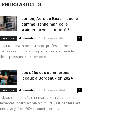
ERNIERS ARTICLES
Jumbo, Aero ou Boxer : quelle
gamme Henkelman colle
vraiment à votre activité ?
Alexandre
-
16 décembre 2025
nternational
0
oisir une machine sous vide professionnelle
raît assez simple sur le papier : on compare la
ille, la puissance de pompe et...
Les défis des commerces
locaux à Bordeaux en 2024
Alexandre
-
26 décembre 2024
nternational
0
rdeaux, ses pavés charmants, son vin... et ses
mmerces locaux en plein tumulte. Oui, derrière les
trines soignées, 2024 promet son lot...