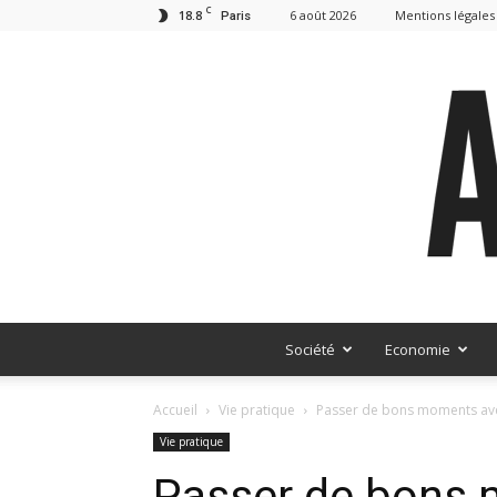
C
18.8
6 août 2026
Mentions légales
Paris
Société
Economie
Accueil
Vie pratique
Passer de bons moments ave
Vie pratique
Passer de bons 