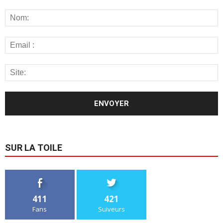
SUR LA TOILE
411
421
Fans
Suiveurs