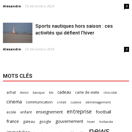
Alexandre
-
26 décembre 2024
0
Sports nautiques hors saison : ces
activités qui défient l’hiver
Alexandre
-
26 décembre 2024
0
MOTS CLÉS
cadeau
achat
carte de visite
Avion
banque
bts
chocolat
cinema
communication
crédit
cuisine
déménagement
entreprise
football
enseignement
ecole
enfant
france
gouvernement
gateau
google
hiver
hollande
news