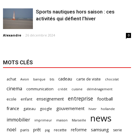
Sports nautiques hors saison : ces
activités qui défient l’hiver
Alexandre
-
26 décembre 2024
0
MOTS CLÉS
cadeau
achat
carte de visite
Avion
banque
bts
chocolat
cinema
communication
crédit
cuisine
déménagement
entreprise
football
enseignement
ecole
enfant
france
gouvernement
gateau
google
hiver
hollande
news
immobilier
imprimeur
maison
Marseille
noel
samsung
prêt
reforme
paris
recette
serie
psg