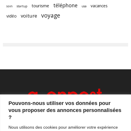
téléphone
tourisme
vacances
soin
startup
usa
voyage
voiture
vidéo
Pouvons-nous utiliser vos données pour
vous proposer des annonces personnalisées
?
Axonpost est votre magazine d'actualités, de débats
Nous utilisons des cookies pour améliorer votre expérience
et de tendances. Notre équipe de journalistes vous