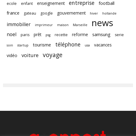
entreprise
football
enseignement
ecole
enfant
france
gouvernement
gateau
google
hiver
hollande
news
immobilier
imprimeur
maison
Marseille
noel
samsung
prêt
reforme
paris
recette
serie
psg
téléphone
tourisme
vacances
soin
startup
usa
voyage
voiture
vidéo