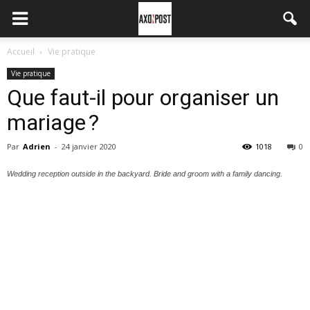
Accueil
Vie pratique
Vie pratique
Que faut-il pour organiser un
mariage ?
Par
Adrien
-
24 janvier 2020
1018
0
Wedding reception outside in the backyard. Bride and groom with a family dancing.