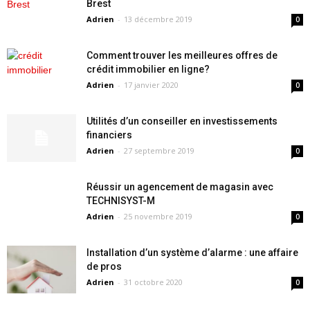
Brest
Adrien
-
13 décembre 2019
0
Comment trouver les meilleures offres de
crédit immobilier en ligne?
Adrien
-
17 janvier 2020
0
Utilités d’un conseiller en investissements
financiers
Adrien
-
27 septembre 2019
0
Réussir un agencement de magasin avec
TECHNISYST-M
Adrien
-
25 novembre 2019
0
Installation d’un système d’alarme : une affaire
de pros
Adrien
-
31 octobre 2020
0