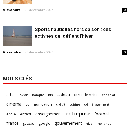
Alexandre
-
26 décembre 2024
0
Sports nautiques hors saison : ces
activités qui défient l’hiver
Alexandre
-
26 décembre 2024
0
MOTS CLÉS
cadeau
achat
carte de visite
Avion
banque
bts
chocolat
cinema
communication
crédit
cuisine
déménagement
entreprise
football
enseignement
ecole
enfant
france
gouvernement
gateau
google
hiver
hollande