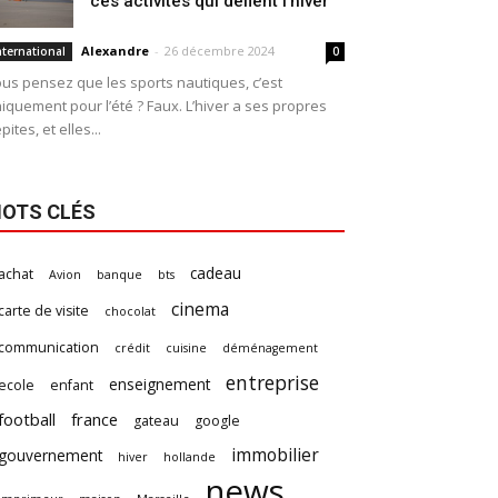
ces activités qui défient l’hiver
Alexandre
-
26 décembre 2024
nternational
0
us pensez que les sports nautiques, c’est
iquement pour l’été ? Faux. L’hiver a ses propres
pites, et elles...
OTS CLÉS
cadeau
achat
Avion
banque
bts
cinema
carte de visite
chocolat
communication
crédit
cuisine
déménagement
entreprise
enseignement
ecole
enfant
football
france
gateau
google
immobilier
gouvernement
hiver
hollande
news