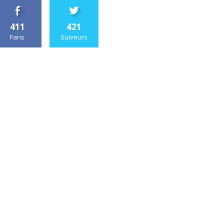
411
421
Fans
Suiveurs