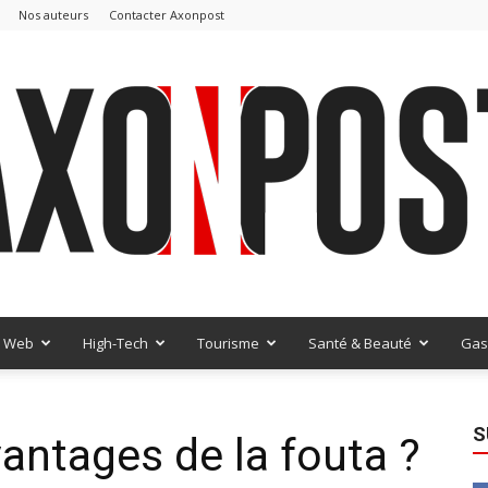
Nos auteurs
Contacter Axonpost
Web
High-Tech
Tourisme
Santé & Beauté
Gas
AxonPost
S
vantages de la fouta ?