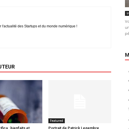
I
Vo
r l'actualité des Startups et du monde numérique !
un
pé
M
AUTEUR
Featured
fica : bienfaits et
Portrait de Patrick Legembre