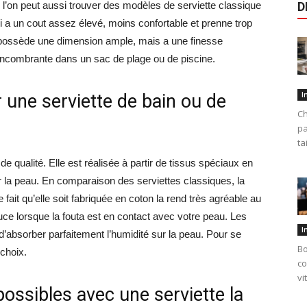
l’on peut aussi trouver des modèles de serviette classique
D
ci a un cout assez élevé, moins confortable et prenne trop
ossède une dimension ample, mais a une finesse
 encombrante dans un sac de plage ou de piscine.
I
 une serviette de bain ou de
Ch
pa
ta
 qualité. Elle est réalisée à partir de tissus spéciaux en
ur la peau. En comparaison des serviettes classiques, la
fait qu’elle soit fabriquée en coton la rend très agréable au
ce lorsque la fouta est en contact avec votre peau. Les
I
d’absorber parfaitement l’humidité sur la peau. Pour se
Bo
 choix.
co
vi
possibles avec une serviette la