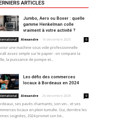
ERNIERS ARTICLES
Jumbo, Aero ou Boxer : quelle
gamme Henkelman colle
vraiment à votre activité ?
Alexandre
-
16 décembre 2025
nternational
0
oisir une machine sous vide professionnelle
raît assez simple sur le papier : on compare la
ille, la puissance de pompe et...
Les défis des commerces
locaux à Bordeaux en 2024
Alexandre
-
26 décembre 2024
nternational
0
rdeaux, ses pavés charmants, son vin... et ses
mmerces locaux en plein tumulte. Oui, derrière les
trines soignées, 2024 promet son lot...