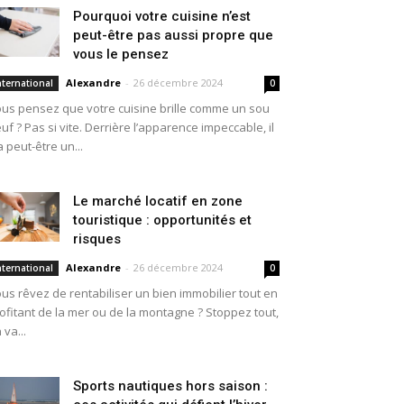
Pourquoi votre cuisine n’est
peut-être pas aussi propre que
vous le pensez
Alexandre
-
26 décembre 2024
nternational
0
us pensez que votre cuisine brille comme un sou
uf ? Pas si vite. Derrière l’apparence impeccable, il
a peut-être un...
Le marché locatif en zone
touristique : opportunités et
risques
Alexandre
-
26 décembre 2024
nternational
0
us rêvez de rentabiliser un bien immobilier tout en
ofitant de la mer ou de la montagne ? Stoppez tout,
 va...
Sports nautiques hors saison :