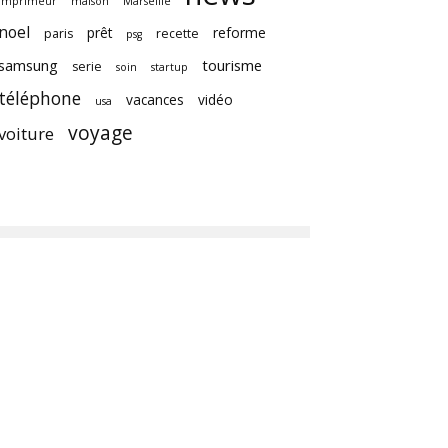
imprimeur
maison
Marseille
noel
prêt
reforme
paris
recette
psg
samsung
tourisme
serie
soin
startup
téléphone
vacances
vidéo
usa
voyage
voiture