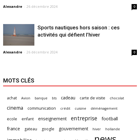
Alexandre
-
26 décembre 2024
0
Sports nautiques hors saison : ces
activités qui défient l’hiver
Alexandre
-
26 décembre 2024
0
MOTS CLÉS
cadeau
achat
carte de visite
Avion
banque
bts
chocolat
cinema
communication
crédit
cuisine
déménagement
entreprise
football
enseignement
ecole
enfant
france
gouvernement
gateau
google
hiver
hollande
news