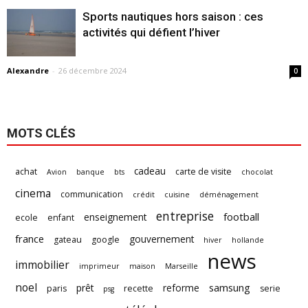
Sports nautiques hors saison : ces
activités qui défient l’hiver
Alexandre
-
26 décembre 2024
0
MOTS CLÉS
cadeau
achat
carte de visite
Avion
banque
bts
chocolat
cinema
communication
crédit
cuisine
déménagement
entreprise
football
enseignement
ecole
enfant
france
gouvernement
gateau
google
hiver
hollande
news
immobilier
imprimeur
maison
Marseille
noel
samsung
prêt
reforme
paris
recette
serie
psg