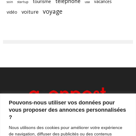
téléphone
tourisme
vacances
soin
startup
usa
voyage
voiture
vidéo
Pouvons-nous utiliser vos données pour
vous proposer des annonces personnalisées
?
Axonpost est votre magazine d'actualités, de débats
Nous utilisons des cookies pour améliorer votre expérience
et de tendances. Notre équipe de journalistes vous
de navigation, diffuser des publicités ou des contenus
propose quotidiennement de suivre l'actualité en