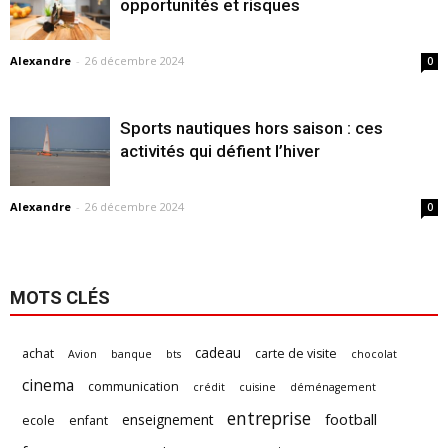
opportunités et risques
Alexandre
-
26 décembre 2024
0
Sports nautiques hors saison : ces
activités qui défient l’hiver
Alexandre
-
26 décembre 2024
0
MOTS CLÉS
cadeau
achat
carte de visite
Avion
banque
bts
chocolat
cinema
communication
crédit
cuisine
déménagement
entreprise
football
enseignement
ecole
enfant