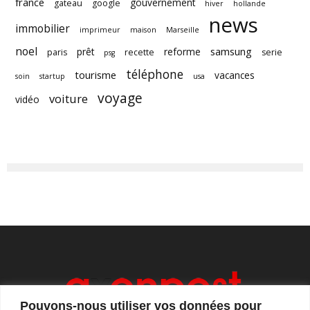
france
gouvernement
gateau
google
hiver
hollande
news
immobilier
imprimeur
maison
Marseille
noel
samsung
prêt
reforme
paris
recette
serie
psg
téléphone
tourisme
vacances
soin
startup
usa
voyage
voiture
vidéo
Pouvons-nous utiliser vos données pour