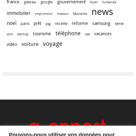
france
gouvernement
gateau
google
hiver
hollande
news
immobilier
imprimeur
maison
Marseille
noel
samsung
prêt
reforme
paris
recette
serie
psg
téléphone
tourisme
vacances
soin
startup
usa
voyage
voiture
vidéo
Pouvons-nous utiliser vos données pour