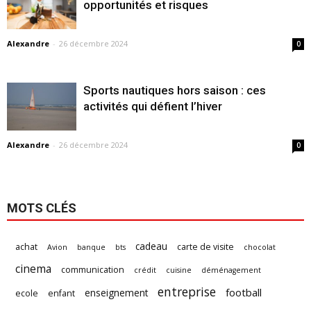
opportunités et risques
Alexandre
-
26 décembre 2024
0
Sports nautiques hors saison : ces
activités qui défient l’hiver
Alexandre
-
26 décembre 2024
0
MOTS CLÉS
cadeau
achat
carte de visite
Avion
banque
bts
chocolat
cinema
communication
crédit
cuisine
déménagement
entreprise
football
enseignement
ecole
enfant