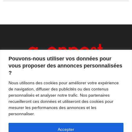
Pouvons-nous utiliser vos données pour
vous proposer des annonces personnalisées
?
Axonpost est votre magazine d'actualités, de débats
Nous utilisons des cookies pour améliorer votre expérience
et de tendances. Notre équipe de journalistes vous
de navigation, diffuser des publicités ou des contenus
propose quotidiennement de suivre l'actualité en
personnalisés et analyser notre trafic. Nos partenaires
France et à l'international.
recueilleront ces données et utiliseront des cookies pour
mesurer les performances des annonces et les
Contactez-nous:
contact@axonpost.com
personnaliser.
Accepter