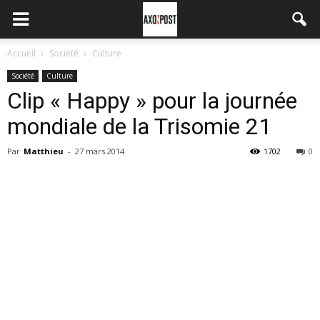
Accueil
Société
Culture
Société
Culture
Clip « Happy » pour la journée
mondiale de la Trisomie 21
Par
Matthieu
-
27 mars 2014
1702
0