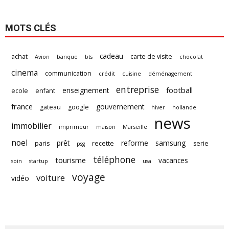
MOTS CLÉS
cadeau
achat
carte de visite
Avion
banque
bts
chocolat
cinema
communication
crédit
cuisine
déménagement
entreprise
football
enseignement
ecole
enfant
france
gouvernement
gateau
google
hiver
hollande
news
immobilier
imprimeur
maison
Marseille
noel
samsung
prêt
reforme
paris
recette
serie
psg
téléphone
tourisme
vacances
soin
startup
usa
voyage
voiture
vidéo