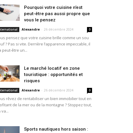
Pourquoi votre cuisine n’est
peut-être pas aussi propre que
vous le pensez
Alexandre
-
26 décembre 2024
nternational
0
us pensez que votre cuisine brille comme un sou
uf ? Pas si vite. Derrière l’apparence impeccable, il
a peut-être un...
Le marché locatif en zone
touristique : opportunités et
risques
Alexandre
-
26 décembre 2024
nternational
0
us rêvez de rentabiliser un bien immobilier tout en
ofitant de la mer ou de la montagne ? Stoppez tout,
 va...
Sports nautiques hors saison :