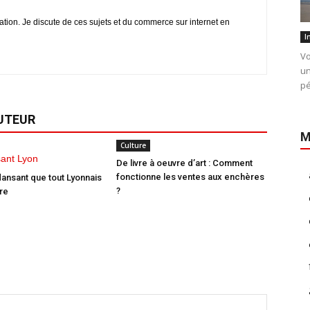
iation. Je discute de ces sujets et du commerce sur internet en
I
Vo
un
pé
AUTEUR
M
Culture
De livre à oeuvre d’art : Comment
fonctionne les ventes aux enchères
dansant que tout Lyonnais
?
tre