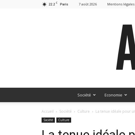
C
22.2
7 août 2026
Mentions légales
Paris
Société
Economie
Accueil
Société
Culture
La tenue idéale pour u
Société
Culture
La tenue idéale 