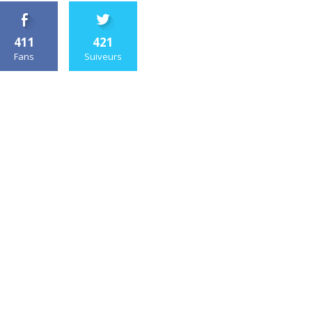
411
421
Fans
Suiveurs