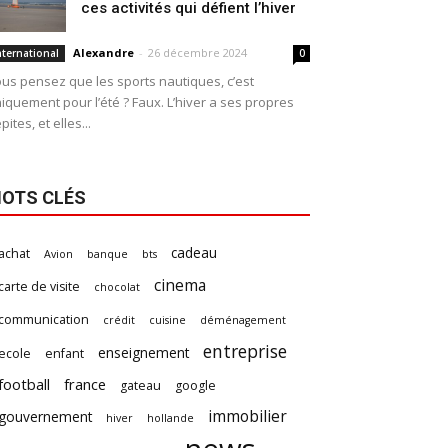
ces activités qui défient l’hiver
Alexandre
-
26 décembre 2024
nternational
0
us pensez que les sports nautiques, c’est
iquement pour l’été ? Faux. L’hiver a ses propres
pites, et elles...
OTS CLÉS
cadeau
achat
Avion
banque
bts
cinema
carte de visite
chocolat
communication
crédit
cuisine
déménagement
entreprise
enseignement
ecole
enfant
football
france
gateau
google
immobilier
gouvernement
hiver
hollande