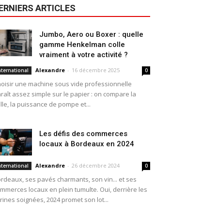
ERNIERS ARTICLES
Jumbo, Aero ou Boxer : quelle
gamme Henkelman colle
vraiment à votre activité ?
Alexandre
-
16 décembre 2025
nternational
0
oisir une machine sous vide professionnelle
raît assez simple sur le papier : on compare la
ille, la puissance de pompe et...
Les défis des commerces
locaux à Bordeaux en 2024
Alexandre
-
26 décembre 2024
nternational
0
rdeaux, ses pavés charmants, son vin... et ses
mmerces locaux en plein tumulte. Oui, derrière les
trines soignées, 2024 promet son lot...