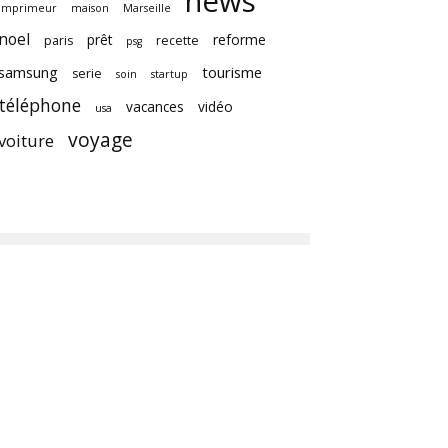
news
imprimeur
maison
Marseille
noel
prêt
reforme
paris
recette
psg
samsung
tourisme
serie
soin
startup
téléphone
vacances
vidéo
usa
voyage
voiture