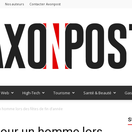
Nos auteurs
Contacter Axonpost
Web
High-Tech
Tourisme
Santé & Beauté
Gas
AxonPost
n homme lors des fêtes de fin d’année
S
pour un homme lors