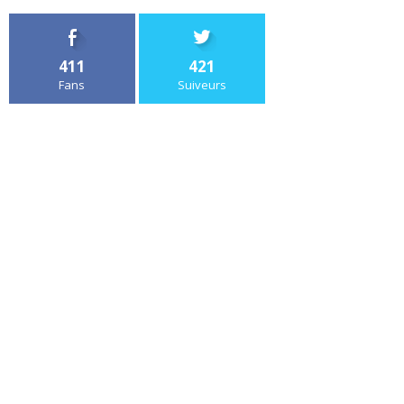
411
421
Fans
Suiveurs