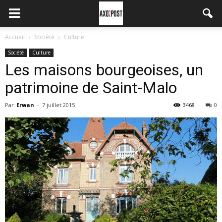
Accueil
Société
Culture
Société
Culture
Les maisons bourgeoises, un
patrimoine de Saint-Malo
Par
Erwan
-
7 juillet 2015
3468
0