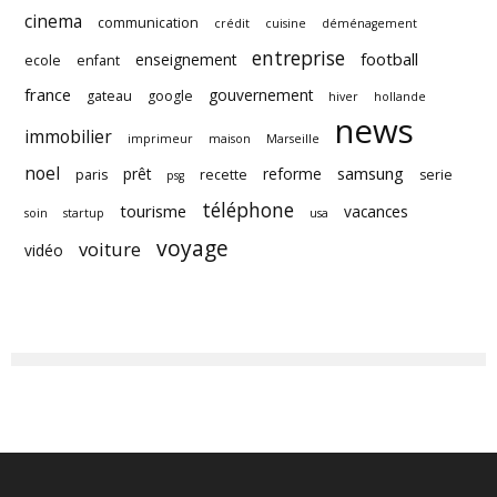
cinema
communication
crédit
cuisine
déménagement
entreprise
football
enseignement
ecole
enfant
france
gouvernement
gateau
google
hiver
hollande
news
immobilier
imprimeur
maison
Marseille
noel
samsung
prêt
reforme
paris
recette
serie
psg
téléphone
tourisme
vacances
soin
startup
usa
voyage
voiture
vidéo