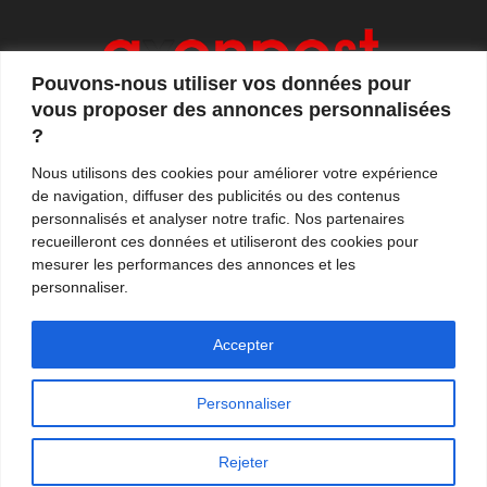
Pouvons-nous utiliser vos données pour
vous proposer des annonces personnalisées
?
Axonpost est votre magazine d'actualités, de débats
Nous utilisons des cookies pour améliorer votre expérience
et de tendances. Notre équipe de journalistes vous
de navigation, diffuser des publicités ou des contenus
propose quotidiennement de suivre l'actualité en
personnalisés et analyser notre trafic. Nos partenaires
France et à l'international.
recueilleront ces données et utiliseront des cookies pour
mesurer les performances des annonces et les
Contactez-nous:
contact@axonpost.com
personnaliser.
Accepter
Personnaliser
Mentions légales
Nos auteurs
Contacter Axonpost
Rejeter
© Tous droits réservés - Axonpost