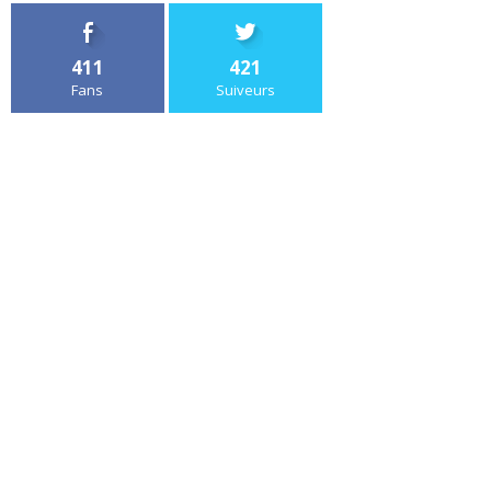
411
421
Fans
Suiveurs