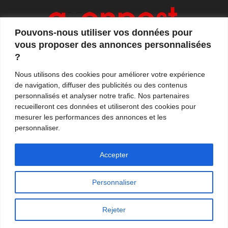
Pouvons-nous utiliser vos données pour
vous proposer des annonces personnalisées
?
Axonpost est votre magazine d'actualités, de débats
Nous utilisons des cookies pour améliorer votre expérience
et de tendances. Notre équipe de journalistes vous
de navigation, diffuser des publicités ou des contenus
propose quotidiennement de suivre l'actualité en
personnalisés et analyser notre trafic. Nos partenaires
France et à l'international.
recueilleront ces données et utiliseront des cookies pour
mesurer les performances des annonces et les
Contactez-nous:
contact@axonpost.com
personnaliser.
Accepter
Personnaliser
Mentions légales
Nos auteurs
Contacter Axonpost
Rejeter
© Tous droits réservés - Axonpost