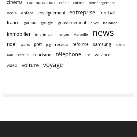
cinema
communication
crédit
cuisine
déménagement
entreprise
football
enseignement
ecole
enfant
france
gouvernement
gateau
google
hiver
hollande
news
immobilier
imprimeur
maison
Marseille
noel
samsung
prêt
reforme
paris
recette
serie
psg
téléphone
tourisme
vacances
soin
startup
usa
voyage
voiture
vidéo