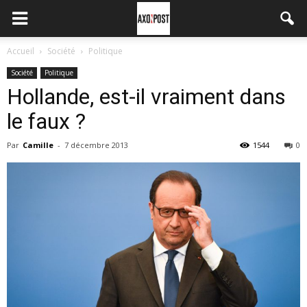
Accueil
Société
Politique
Société
Politique
Hollande, est-il vraiment dans
le faux ?
Par
Camille
-
7 décembre 2013
1544
0