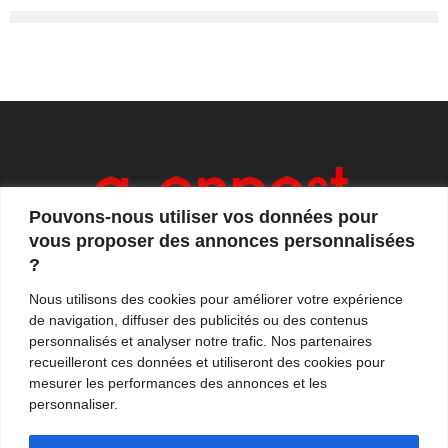
Pouvons-nous utiliser vos données pour
vous proposer des annonces personnalisées
?
Axonpost est votre magazine d'actualités, de débats
Nous utilisons des cookies pour améliorer votre expérience
et de tendances. Notre équipe de journalistes vous
de navigation, diffuser des publicités ou des contenus
propose quotidiennement de suivre l'actualité en
personnalisés et analyser notre trafic. Nos partenaires
France et à l'international.
recueilleront ces données et utiliseront des cookies pour
mesurer les performances des annonces et les
Contactez-nous:
contact@axonpost.com
personnaliser.