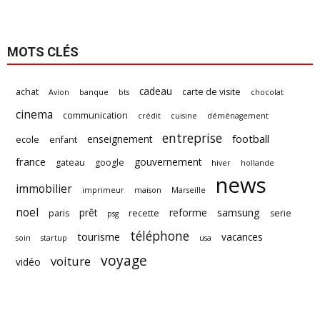
MOTS CLÉS
cadeau
achat
carte de visite
Avion
banque
bts
chocolat
cinema
communication
crédit
cuisine
déménagement
entreprise
football
enseignement
ecole
enfant
france
gouvernement
gateau
google
hiver
hollande
news
immobilier
imprimeur
maison
Marseille
noel
samsung
prêt
reforme
paris
recette
serie
psg
téléphone
tourisme
vacances
soin
startup
usa
voyage
voiture
vidéo