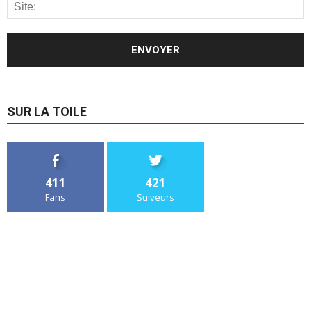
SUR LA TOILE
411
421
Fans
Suiveurs