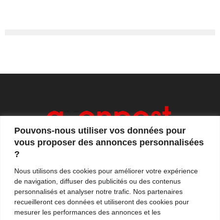
Pouvons-nous utiliser vos données pour
vous proposer des annonces personnalisées
?
Axonpost est votre magazine d'actualités, de débats
Nous utilisons des cookies pour améliorer votre expérience
et de tendances. Notre équipe de journalistes vous
de navigation, diffuser des publicités ou des contenus
propose quotidiennement de suivre l'actualité en
personnalisés et analyser notre trafic. Nos partenaires
France et à l'international.
recueilleront ces données et utiliseront des cookies pour
mesurer les performances des annonces et les
Contactez-nous:
contact@axonpost.com