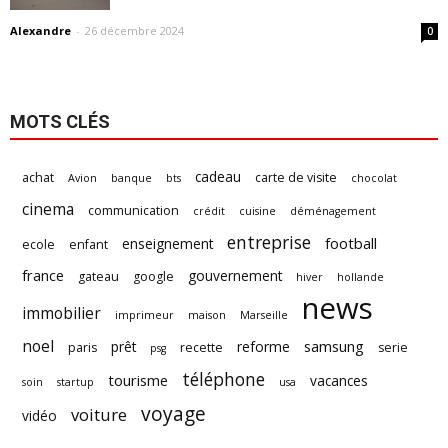
Alexandre
-
26 décembre 2024
0
MOTS CLÉS
cadeau
achat
carte de visite
Avion
banque
bts
chocolat
cinema
communication
crédit
cuisine
déménagement
entreprise
football
enseignement
ecole
enfant
france
gouvernement
gateau
google
hiver
hollande
news
immobilier
imprimeur
maison
Marseille
noel
samsung
prêt
reforme
paris
recette
serie
psg
téléphone
tourisme
vacances
soin
startup
usa
voyage
voiture
vidéo