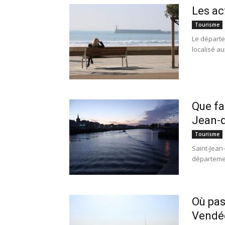
Les ac
Tourisme
Le départe
localisé au
Que fa
Jean-
Tourisme
Saint-Jean
départemen
Où pas
Vendé