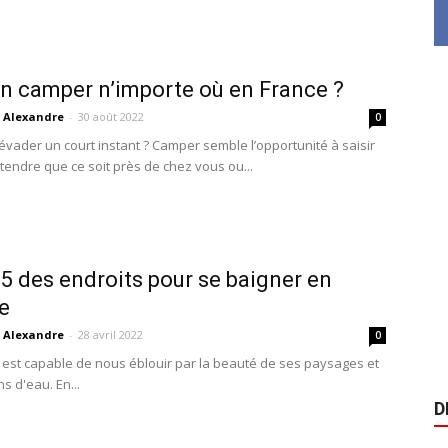
n camper n’importe où en France ?
Alexandre
-
30 août 2022
0
’évader un court instant ? Camper semble l’opportunité à saisir
tendre que ce soit près de chez vous ou...
 5 des endroits pour se baigner en
e
Alexandre
-
28 avril 2022
0
est capable de nous éblouir par la beauté de ses paysages et
s d'eau. En...
D