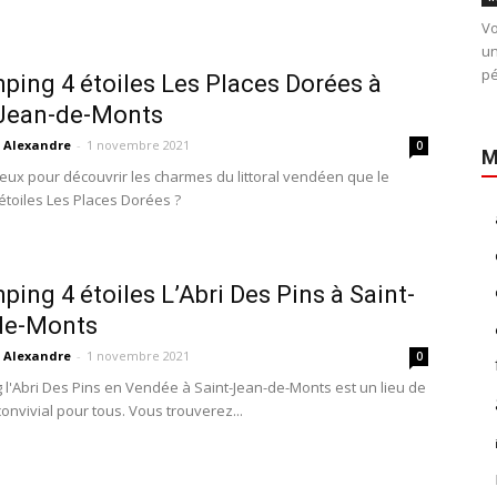
Vo
un
pé
ping 4 étoiles Les Places Dorées à
-Jean-de-Monts
Alexandre
-
1 novembre 2021
0
M
eux pour découvrir les charmes du littoral vendéen que le
étoiles Les Places Dorées ?
ping 4 étoiles L’Abri Des Pins à Saint-
de-Monts
Alexandre
-
1 novembre 2021
0
 l'Abri Des Pins en Vendée à Saint-Jean-de-Monts est un lieu de
onvivial pour tous. Vous trouverez...