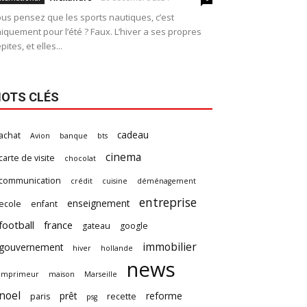
us pensez que les sports nautiques, c’est
iquement pour l’été ? Faux. L’hiver a ses propres
pites, et elles...
OTS CLÉS
cadeau
achat
Avion
banque
bts
cinema
carte de visite
chocolat
communication
crédit
cuisine
déménagement
entreprise
enseignement
ecole
enfant
football
france
gateau
google
immobilier
gouvernement
hiver
hollande
news
imprimeur
maison
Marseille
noel
prêt
reforme
paris
recette
psg