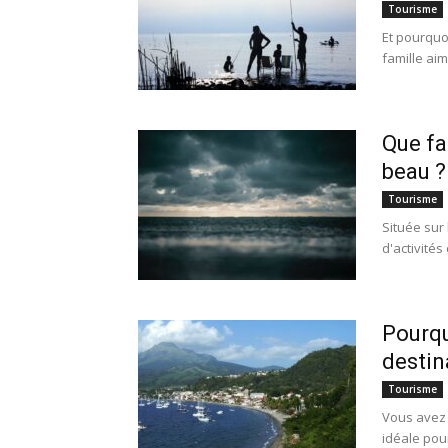
Tourisme
Et pourquoi
famille aim
Que fa
beau ?
Tourisme
Située sur
d'activités
Pourqu
destin
Tourisme
Vous avez 
idéale pou