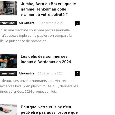
Jumbo, Aero ou Boxer : quelle
gamme Henkelman colle
vraiment à votre activité ?
Alexandre
-
16 décembre 2025
nternational
0
oisir une machine sous vide professionnelle
raît assez simple sur le papier : on compare la
ille, la puissance de pompe et...
Les défis des commerces
locaux à Bordeaux en 2024
Alexandre
-
26 décembre 2024
nternational
0
rdeaux, ses pavés charmants, son vin... et ses
mmerces locaux en plein tumulte. Oui, derrière les
trines soignées, 2024 promet son lot...
Pourquoi votre cuisine n’est
peut-être pas aussi propre que