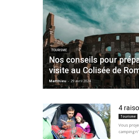
TOURISME
Nos conseils pour prépa
visite au Colisée de Ro
Matthieu
-
29 avril 2024
4 rais
Tourisme
Vous proje
camping n'e