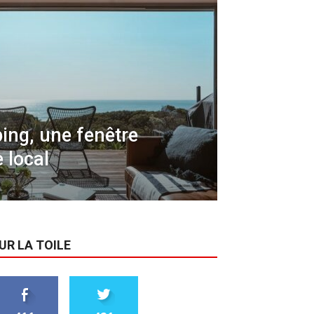
ing, une fenêtre
 local
UR LA TOILE