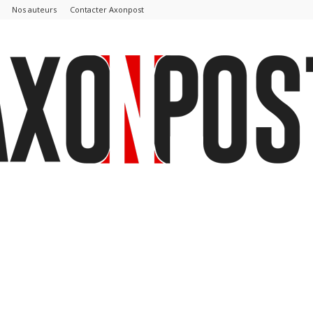
Nos auteurs
Contacter Axonpost
AxonPost