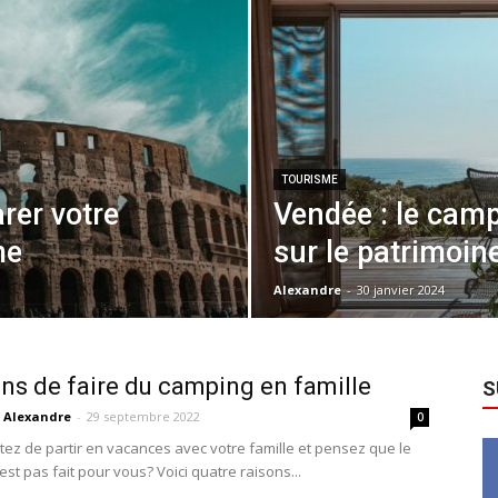
TOURISME
rer votre
Vendée : le camp
me
sur le patrimoine
Alexandre
-
30 janvier 2024
ons de faire du camping en famille
S
Alexandre
-
29 septembre 2022
0
tez de partir en vacances avec votre famille et pensez que le
st pas fait pour vous? Voici quatre raisons...