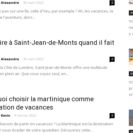
Alexandre
-
30 mars 2022
0
 pas sur une île, celle d'Yeu, par exemple ? Ah, les vacances, la
I
e l'aventure, alors...
Vo
ne
y 
ire à Saint-Jean-de-Monts quand il fait
Alexandre
-
30 mars 2022
0
 la Côte de Lumière, Saint-Jean-de-Monts offre une multitude
 en plein air. Que vous soyez seul, en...
I
Vo
pr
on
oi choisir la martinique comme
ation de vacances
Kevin
-
9 février 2022
0
besoin de partir en vacances ? La Martinique est la destination
r vous évader de votre quotidien. Découvrez cette...
I