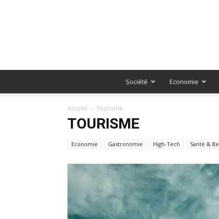
Société
Economie
Accueil
Tourisme
TOURISME
Economie
Gastronomie
High-Tech
Santé & B