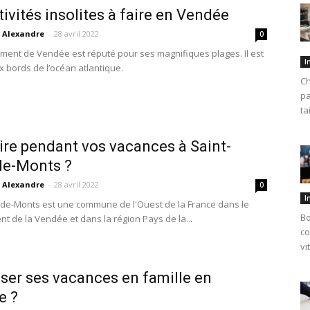
tivités insolites à faire en Vendée
Alexandre
-
28 avril 2022
0
ment de Vendée est réputé pour ses magnifiques plages. Il est
I
x bords de l’océan atlantique.
Ch
pa
ta
ire pendant vos vacances à Saint-
de-Monts ?
Alexandre
-
28 avril 2022
0
I
-de-Monts est une commune de l'Ouest de la France dans le
Bo
t de la Vendée et dans la région Pays de la...
co
vi
ser ses vacances en famille en
e ?