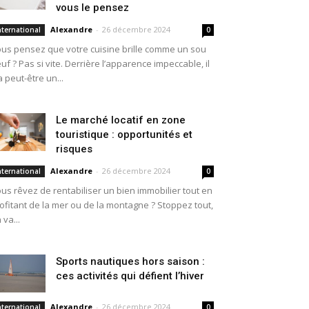
vous le pensez
Alexandre
-
26 décembre 2024
nternational
0
us pensez que votre cuisine brille comme un sou
uf ? Pas si vite. Derrière l’apparence impeccable, il
a peut-être un...
Le marché locatif en zone
touristique : opportunités et
risques
Alexandre
-
26 décembre 2024
nternational
0
us rêvez de rentabiliser un bien immobilier tout en
ofitant de la mer ou de la montagne ? Stoppez tout,
 va...
Sports nautiques hors saison :
ces activités qui défient l’hiver
Alexandre
-
26 décembre 2024
nternational
0