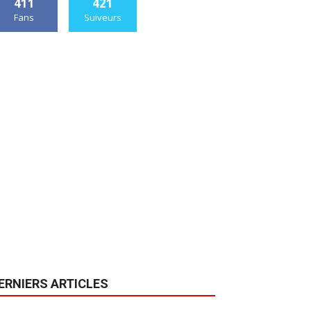
411
421
Fans
Suiveurs
ERNIERS ARTICLES