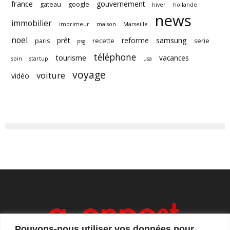
france
gouvernement
gateau
google
hiver
hollande
news
immobilier
imprimeur
maison
Marseille
noel
samsung
prêt
reforme
paris
recette
serie
psg
téléphone
tourisme
vacances
soin
startup
usa
voyage
voiture
vidéo
Pouvons-nous utiliser vos données pour