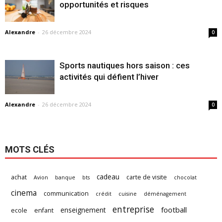
opportunités et risques
Alexandre
-
26 décembre 2024
0
Sports nautiques hors saison : ces
activités qui défient l’hiver
Alexandre
-
26 décembre 2024
0
MOTS CLÉS
cadeau
achat
carte de visite
Avion
banque
bts
chocolat
cinema
communication
crédit
cuisine
déménagement
entreprise
football
enseignement
ecole
enfant