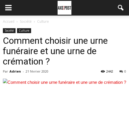
Accueil
Société
Culture
Société
Culture
Comment choisir une urne
funéraire et une urne de
crémation ?
Par
Adrien
-
21 février 2020
2442
0