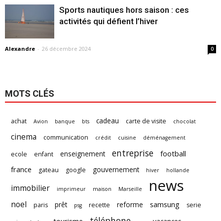
Sports nautiques hors saison : ces
activités qui défient l’hiver
Alexandre
-
26 décembre 2024
0
MOTS CLÉS
cadeau
achat
carte de visite
Avion
banque
bts
chocolat
cinema
communication
crédit
cuisine
déménagement
entreprise
football
enseignement
ecole
enfant
france
gouvernement
gateau
google
hiver
hollande
news
immobilier
imprimeur
maison
Marseille
noel
samsung
prêt
reforme
paris
recette
serie
psg
téléphone