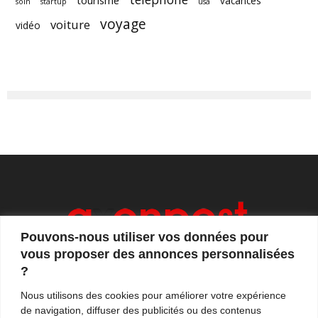
tourisme
vacances
soin
startup
usa
voyage
voiture
vidéo
Pouvons-nous utiliser vos données pour
vous proposer des annonces personnalisées
?
Axonpost est votre magazine d'actualités, de débats
Nous utilisons des cookies pour améliorer votre expérience
et de tendances. Notre équipe de journalistes vous
de navigation, diffuser des publicités ou des contenus
propose quotidiennement de suivre l'actualité en