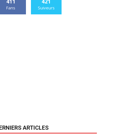
411
421
Fans
Suiveurs
ERNIERS ARTICLES