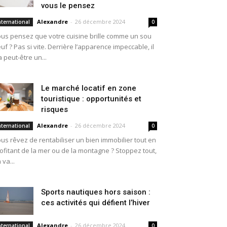
vous le pensez
Alexandre
-
26 décembre 2024
nternational
0
us pensez que votre cuisine brille comme un sou
uf ? Pas si vite. Derrière l’apparence impeccable, il
a peut-être un...
Le marché locatif en zone
touristique : opportunités et
risques
Alexandre
-
26 décembre 2024
nternational
0
us rêvez de rentabiliser un bien immobilier tout en
ofitant de la mer ou de la montagne ? Stoppez tout,
 va...
Sports nautiques hors saison :
ces activités qui défient l’hiver
Alexandre
-
26 décembre 2024
nternational
0