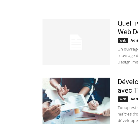
Quel l
Web D
Adr
Web
Un ouvrag
l’ouvrage 
Design, mis
Dévelo
avec 
Adr
Web
Tooap est
maîtres d’
développe