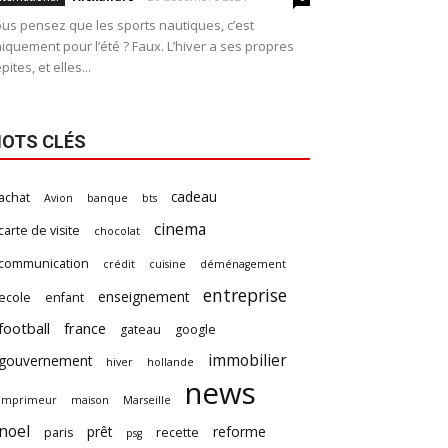
us pensez que les sports nautiques, c’est
iquement pour l’été ? Faux. L’hiver a ses propres
pites, et elles...
OTS CLÉS
cadeau
achat
Avion
banque
bts
cinema
carte de visite
chocolat
communication
crédit
cuisine
déménagement
entreprise
enseignement
ecole
enfant
football
france
gateau
google
immobilier
gouvernement
hiver
hollande
news
imprimeur
maison
Marseille
noel
prêt
reforme
paris
recette
psg