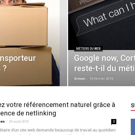
MÉTIERS DU WEB
ansporteur
Google now, Cor
 ?
reste-t-il du mét
Simon
-
16 février 2016
z votre référencement naturel grâce à
S
ence de netlinking
ien
-
29 août 2019
0
iétaire d’un site web demande beaucoup de travail au quotidien