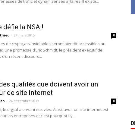
r assez de trafic et dynamiser ses affaires. Il existe...
 défie la NSA !
thieu
-
24 mars 2015
0
es de cryptages inviolables seront bientôt accessibles au
ic. Une promesse d’Eric Schmidt, le président exécutif de
 d’un récent discours...
des qualités que doivent avoir un
ur de site internet
ien
-
24 décembre 2019
0
, le digital a envahi nos vies. Ainsi, avoir un site internet est
our les entreprises et c'est pourquoi il y...
D