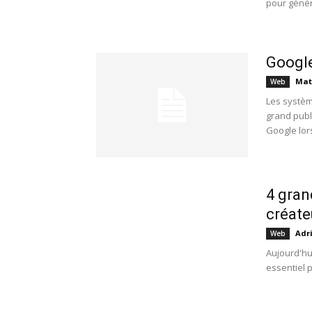
pour génére
Google
Mat
Web
Les systèm
grand publ
Google lors
4 gran
créate
Adr
Web
Aujourd'hui
essentiel p