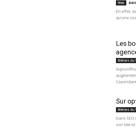
Adr
Web
En effet, a
qu'une soc
Les bo
agenc
Métiers du
Aujourd’hu
augmenter 
Cependant,
Sur op
Métiers du
Dans SEO il
son site et