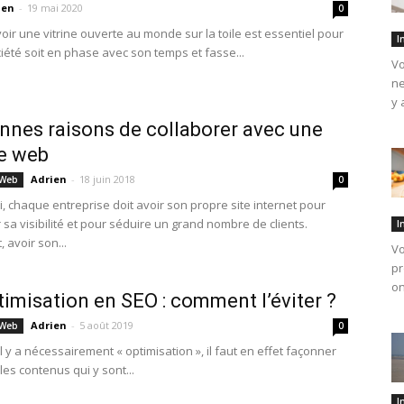
ien
-
19 mai 2020
0
voir une vitrine ouverte au monde sur la toile est essentiel pour
I
iété soit en phase avec son temps et fasse...
Vo
ne
y 
nnes raisons de collaborer avec une
e web
Adrien
-
18 juin 2018
 Web
0
i, chaque entreprise doit avoir son propre site internet pour
sa visibilité et pour séduire un grand nombre de clients.
I
 avoir son...
Vo
pr
on
timisation en SEO : comment l’éviter ?
Adrien
-
5 août 2019
 Web
0
 y a nécessairement « optimisation », il faut en effet façonner
 les contenus qui y sont...
I