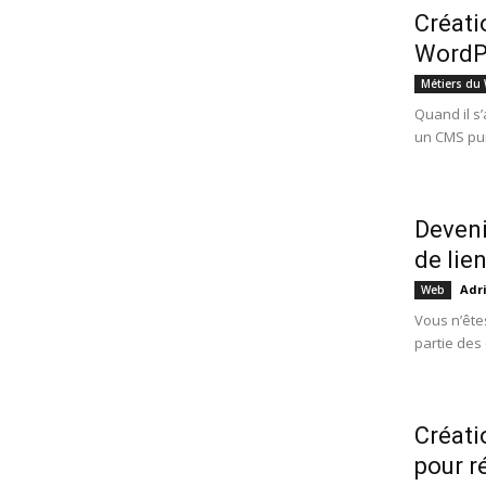
Créati
WordP
Métiers du
Quand il s
un CMS puiss
Deveni
de lie
Adr
Web
Vous n’êtes
partie des 
Créati
pour r