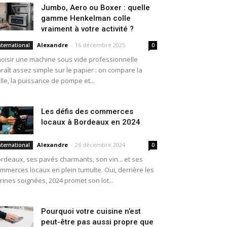
Jumbo, Aero ou Boxer : quelle
gamme Henkelman colle
vraiment à votre activité ?
Alexandre
-
16 décembre 2025
nternational
0
oisir une machine sous vide professionnelle
raît assez simple sur le papier : on compare la
ille, la puissance de pompe et...
Les défis des commerces
locaux à Bordeaux en 2024
Alexandre
-
26 décembre 2024
nternational
0
rdeaux, ses pavés charmants, son vin... et ses
mmerces locaux en plein tumulte. Oui, derrière les
trines soignées, 2024 promet son lot...
Pourquoi votre cuisine n’est
peut-être pas aussi propre que