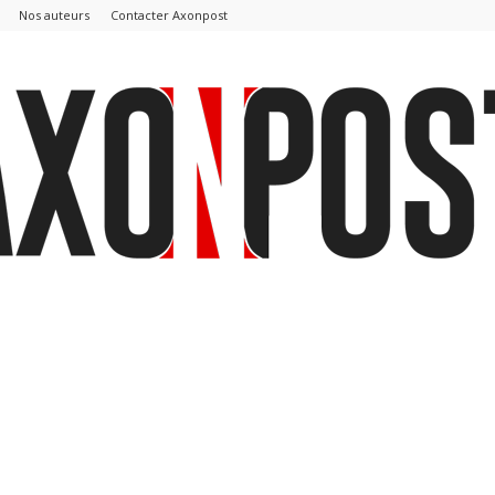
Nos auteurs
Contacter Axonpost
AxonPost