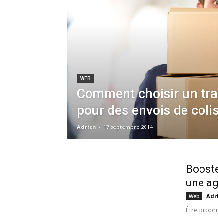
WEB
Comment choisir un tr
pour des envois de colis
Adrien
-
17 septembre 2014
Booste
une ag
Adr
Web
Être propr