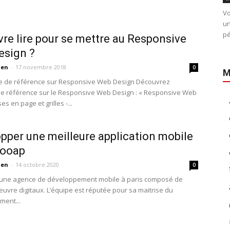
Vo
un
pé
ivre lire pour se mettre au Responsive
esign ?
ien
-
17 novembre 2018
0
M
e de référence sur Responsive Web Design Découvrez
de référence sur le Responsive Web Design : « Responsive Web
es en page et grilles -...
pper une meilleure application mobile
Tooap
ien
-
14 octobre 2020
0
 une agence de développement mobile à paris composé de
œuvre digitaux. L’équipe est réputée pour sa maitrise du
ment...