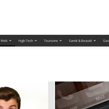
Web
High-Tech
Tourisme
Santé & Beauté
Gas