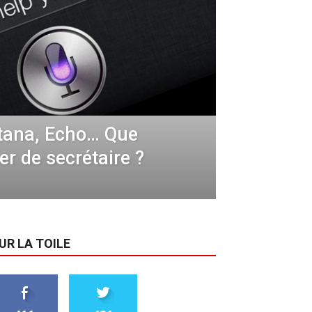
tana, Echo… Que
ier de secrétaire ?
UR LA TOILE