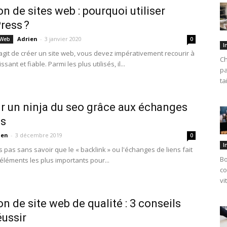
on de sites web : pourquoi utiliser
ress ?
Adrien
-
3 janvier 2020
 Web
0
I
’agit de créer un site web, vous devez impérativement recourir à
Ch
ant et fiable. Parmi les plus utilisés, il...
pa
ta
r un ninja du seo grâce aux échanges
ns
ien
-
3 décembre 2019
0
I
 pas sans savoir que le « backlink » ou l'échanges de liens fait
Bo
éléments les plus importants pour...
co
vi
on de site web de qualité : 3 conseils
éussir