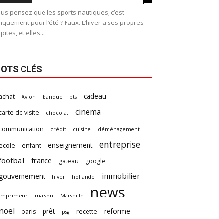
us pensez que les sports nautiques, c’est
iquement pour l’été ? Faux. L’hiver a ses propres
pites, et elles...
OTS CLÉS
cadeau
achat
Avion
banque
bts
cinema
carte de visite
chocolat
communication
crédit
cuisine
déménagement
entreprise
enseignement
ecole
enfant
football
france
gateau
google
immobilier
gouvernement
hiver
hollande
news
imprimeur
maison
Marseille
noel
prêt
reforme
paris
recette
psg