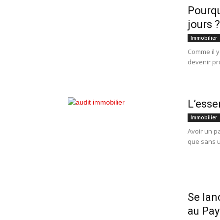
Pourqu
jours ?
Immobilier
Comme il y 
devenir pro
L’essen
Immobilier
Avoir un p
que sans u
Se lan
au Pay