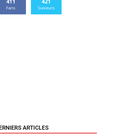
411
421
Fans
Suiveurs
ERNIERS ARTICLES