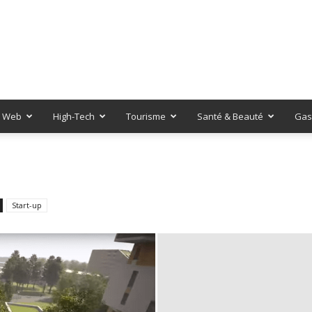
Web
High-Tech
Tourisme
Santé & Beauté
Gas
Start-up