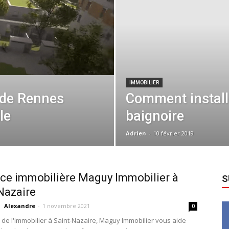
IMMOBILIER
 de Rennes
Comment install
le
baignoire
Adrien
-
10 février 2019
ce immobilière Maguy Immobilier à
S
Nazaire
Alexandre
-
1 novembre 2021
0
e de l'immobilier à Saint-Nazaire, Maguy Immobilier vous aide