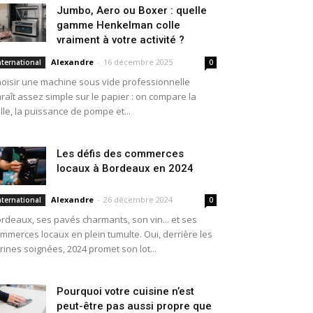
Jumbo, Aero ou Boxer : quelle
gamme Henkelman colle
vraiment à votre activité ?
Alexandre
-
16 décembre 2025
nternational
0
oisir une machine sous vide professionnelle
raît assez simple sur le papier : on compare la
ille, la puissance de pompe et...
Les défis des commerces
locaux à Bordeaux en 2024
Alexandre
-
26 décembre 2024
nternational
0
rdeaux, ses pavés charmants, son vin... et ses
mmerces locaux en plein tumulte. Oui, derrière les
trines soignées, 2024 promet son lot...
Pourquoi votre cuisine n’est
peut-être pas aussi propre que