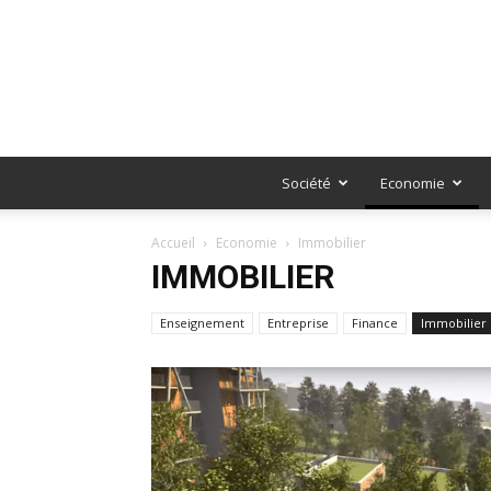
Société
Economie
Accueil
Economie
Immobilier
IMMOBILIER
Enseignement
Entreprise
Finance
Immobilier