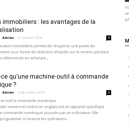
Vo
un
pé
 immobiliers : les avantages de la
alisation
Adrien
-
31 octobre 2018
0
M
lisation immobilière permet de récupérer une partie de
sement sous forme de réduction d’impôts sur le revenu pendant
e déterminée en achetant...
-ce qu’une machine-outil à commande
ique ?
Adrien
-
2 décembre 2019
0
ne-outil à commande numérique
ter numerical control en anglais) est un appareil spécifique
e commande numérique assurée par un ordinateur. Elle
programmer à l’avance les opérations...