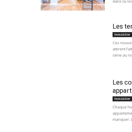
dans la rec
Les te
Immobilier
Ces nouvea
attirent l
série au n
Les co
appart
Immobilier
Chaque hom
appartemen
manquer. L’