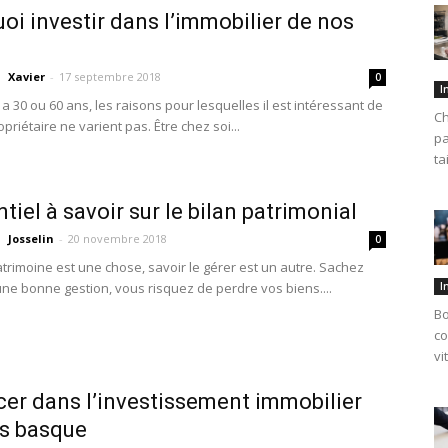
oi investir dans l’immobilier de nos
Xavier
-
17 septembre 2018
0
I
a 30 ou 60 ans, les raisons pour lesquelles il est intéressant de
Ch
priétaire ne varient pas. Être chez soi...
pa
ta
tiel à savoir sur le bilan patrimonial
Josselin
-
20 novembre 2018
0
atrimoine est une chose, savoir le gérer est un autre. Sachez
ne bonne gestion, vous risquez de perdre vos biens....
I
Bo
co
vi
cer dans l’investissement immobilier
s basque