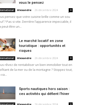
vous le pensez
Alexandre
-
26 décembre 2024
nternational
0
us pensez que votre cuisine brille comme un sou
uf ? Pas si vite. Derrière l’apparence impeccable, il
a peut-être un...
Le marché locatif en zone
touristique : opportunités et
risques
Alexandre
-
26 décembre 2024
nternational
0
us rêvez de rentabiliser un bien immobilier tout en
ofitant de la mer ou de la montagne ? Stoppez tout,
 va...
Sports nautiques hors saison :
ces activités qui défient l’hiver
Alexandre
-
26 décembre 2024
nternational
0