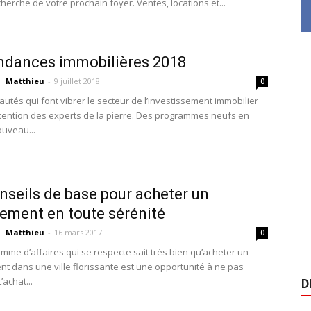
herche de votre prochain foyer. Ventes, locations et...
ndances immobilières 2018
Matthieu
-
9 juillet 2018
0
utés qui font vibrer le secteur de l’investissement immobilier
’attention des experts de la pierre. Des programmes neufs en
ouveau...
nseils de base pour acheter un
ement en toute sérénité
Matthieu
-
16 mars 2017
0
me d’affaires qui se respecte sait très bien qu’acheter un
t dans une ville florissante est une opportunité à ne pas
achat...
D