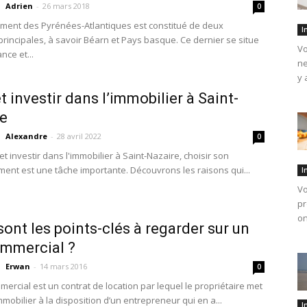
Adrien
-
26 mars 2018
0
ment des Pyrénées-Atlantiques est constitué de deux
I
principales, à savoir Béarn et Pays basque. Ce dernier se situe
Vo
nce et...
ne
y 
t investir dans l’immobilier à Saint-
e
Alexandre
-
28 avril 2022
0
et investir dans l'immobilier à Saint-Nazaire, choisir son
ent est une tâche importante. Découvrons les raisons qui...
I
Vo
pr
on
sont les points-clés à regarder sur un
ommercial ?
Erwan
-
14 mars 2016
0
mercial est un contrat de location par lequel le propriétaire met
mobilier à la disposition d’un entrepreneur qui en a...
I