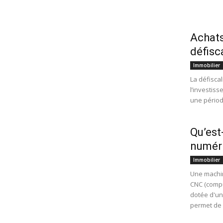
Achats
défisc
Immobilier
La défisca
l’investis
une périod
Qu’est
numér
Immobilier
Une machi
CNC (compu
dotée d'un
permet de 