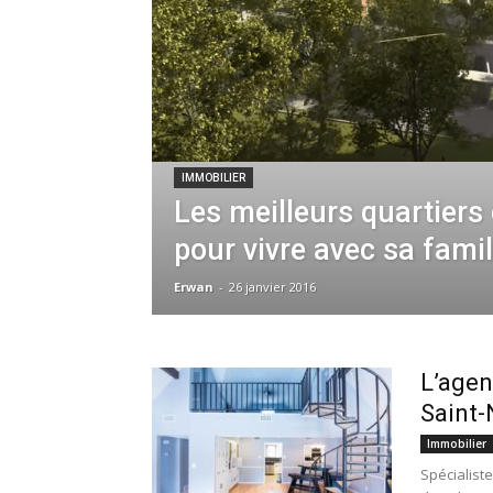
IMMOBILIER
Les meilleurs quartiers
pour vivre avec sa famil
Erwan
-
26 janvier 2016
L’agen
Saint-
Immobilier
Spécialist