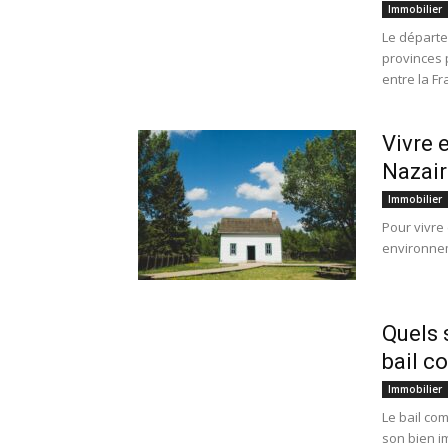
Immobilier
Le départe
provinces 
entre la Fra
Vivre e
Nazair
Immobilier
Pour vivre 
environnem
Quels 
bail c
Immobilier
Le bail com
son bien im