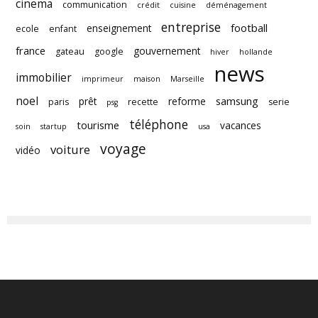
cinema
communication
crédit
cuisine
déménagement
entreprise
football
enseignement
ecole
enfant
france
gouvernement
gateau
google
hiver
hollande
news
immobilier
imprimeur
maison
Marseille
noel
samsung
prêt
reforme
paris
recette
serie
psg
téléphone
tourisme
vacances
soin
startup
usa
voyage
voiture
vidéo