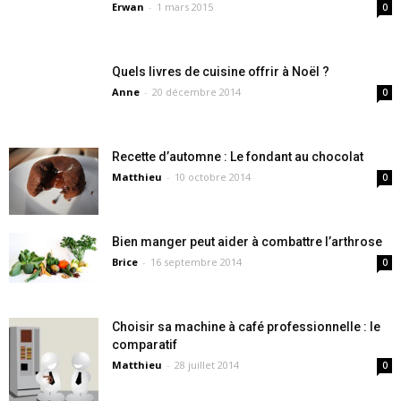
Erwan
-
1 mars 2015
0
Quels livres de cuisine offrir à Noël ?
Anne
-
20 décembre 2014
0
Recette d’automne : Le fondant au chocolat
Matthieu
-
10 octobre 2014
0
Bien manger peut aider à combattre l’arthrose
Brice
-
16 septembre 2014
0
Choisir sa machine à café professionnelle : le
comparatif
Matthieu
-
28 juillet 2014
0