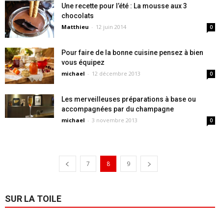
Une recette pour l’été : La mousse aux 3
chocolats
Matthieu
-
12 juin 2014
0
Pour faire de la bonne cuisine pensez à bien
vous équipez
michael
-
12 décembre 2013
0
Les merveilleuses préparations à base ou
accompagnées par du champagne
michael
-
3 novembre 2013
0
7
8
9
SUR LA TOILE