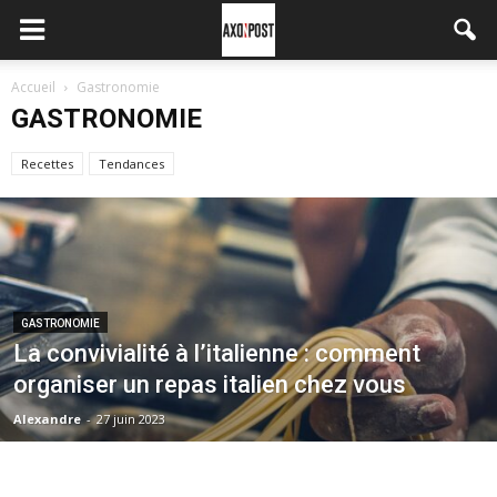
Accueil
Gastronomie
GASTRONOMIE
Recettes
Tendances
GASTRONOMIE
La convivialité à l’italienne : comment
organiser un repas italien chez vous
Alexandre
-
27 juin 2023