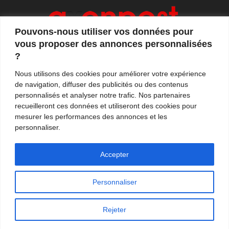
Pouvons-nous utiliser vos données pour
vous proposer des annonces personnalisées
?
Axonpost est votre magazine d'actualités, de débats
Nous utilisons des cookies pour améliorer votre expérience
et de tendances. Notre équipe de journalistes vous
de navigation, diffuser des publicités ou des contenus
propose quotidiennement de suivre l'actualité en
personnalisés et analyser notre trafic. Nos partenaires
France et à l'international.
recueilleront ces données et utiliseront des cookies pour
mesurer les performances des annonces et les
Contactez-nous:
contact@axonpost.com
personnaliser.
Accepter
Personnaliser
Mentions légales
Nos auteurs
Contacter Axonpost
Rejeter
© Tous droits réservés - Axonpost