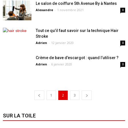
Le salon de coiffure 5th Avenue By à Nantes
Alexandre
-
1 novembre 2021
0
Tout ce qu’il faut savoir sur la technique Hair
Stroke
Adrien
-
12 janvier 2020
0
Crème de bave d’escargot : quand l’utiliser ?
Adrien
-
6 janvier 2020
0
1
2
3
SUR LA TOILE