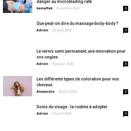
danger au microblading raté
bemaflek
-
8 octobre 2020
0
Que peut-on dire du massage body-body ?
Adrien
-
26 août 2020
0
Le vernis semi permanent, une innovation pour
vos ongles
Adrien
-
6 janvier 2020
0
Les différents types de coloration pour vos
cheveux
Alexandre
-
28 avril 2022
0
Soins du visage : la routine à adopter
Adrien
-
29 avril 2020
0