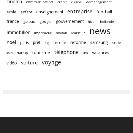
cinema
communication
crédit
cuisine
déménagement
entreprise
football
enseignement
ecole
enfant
france
gouvernement
gateau
google
hiver
hollande
news
immobilier
imprimeur
maison
Marseille
noel
samsung
prêt
reforme
paris
recette
serie
psg
téléphone
tourisme
vacances
soin
startup
usa
voyage
voiture
vidéo