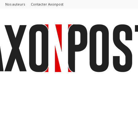
Nos auteurs
Contacter Axonpost
AxonPost