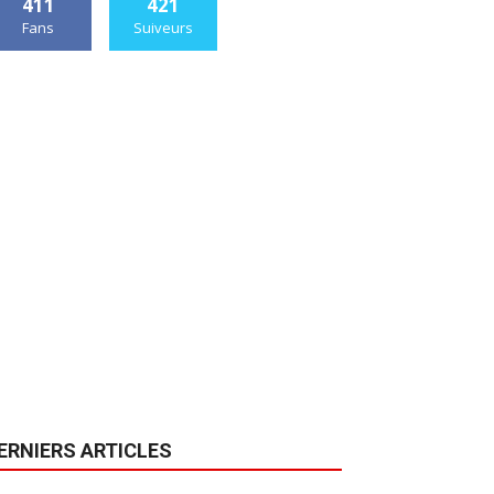
411
421
Fans
Suiveurs
ERNIERS ARTICLES