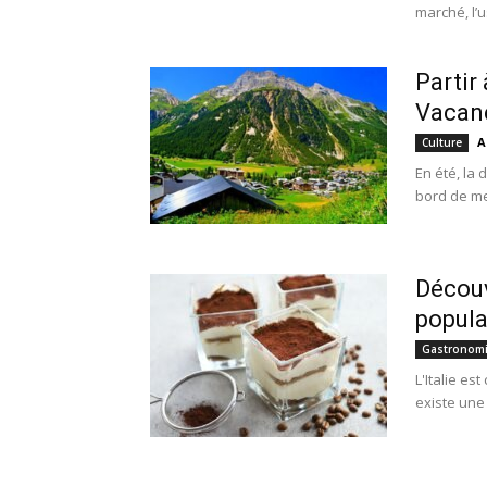
marché, l’u
Partir
Vacanc
A
Culture
En été, la 
bord de mer
Découv
popula
Gastronom
L'Italie es
existe une 