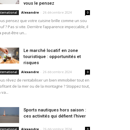
vous le pensez
Alexandre
-
26 décembre 2024
nternational
0
us pensez que votre cuisine brille comme un sou
uf ? Pas si vite. Derrière l’apparence impeccable, il
a peut-être un...
Le marché locatif en zone
touristique : opportunités et
risques
Alexandre
-
26 décembre 2024
nternational
0
us rêvez de rentabiliser un bien immobilier tout en
ofitant de la mer ou de la montagne ? Stoppez tout,
 va...
Sports nautiques hors saison :
ces activités qui défient l’hiver
Alexandre
-
26 décembre 2024
nternational
0