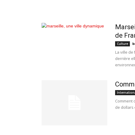
Marsei
de Fra
b
Culture
La ville de
derrière el
environnem
Commen
Internation
Comment obt
de dollars 