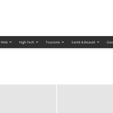
Web
High-Tech
Tourisme
Santé & Beauté
Gas