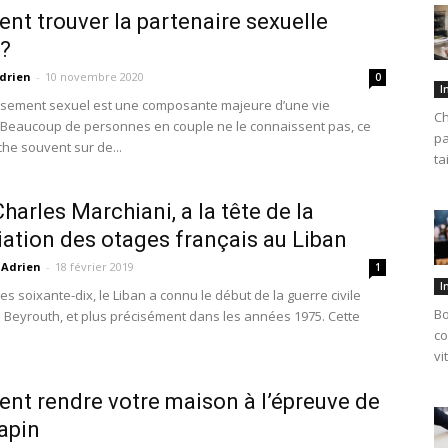
t trouver la partenaire sexuelle
 ?
drien
-
10 novembre 2020
0
I
sement sexuel est une composante majeure d’une vie
Ch
Beaucoup de personnes en couple ne le connaissent pas, ce
pa
he souvent sur de...
ta
harles Marchiani, a la tête de la
ation des otages français au Liban
Adrien
-
18 février 2019
1
I
s soixante-dix, le Liban a connu le début de la guerre civile
Bo
à Beyrouth, et plus précisément dans les années 1975. Cette
co
vi
t rendre votre maison à l’épreuve de
lapin