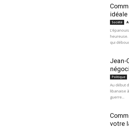
Commen
idéale
A
Société
L’épanouis
heureuse. 
qui débouc
Jean-C
négoci
Politique
Au début de
libanaise 
guerre...
Commen
votre 