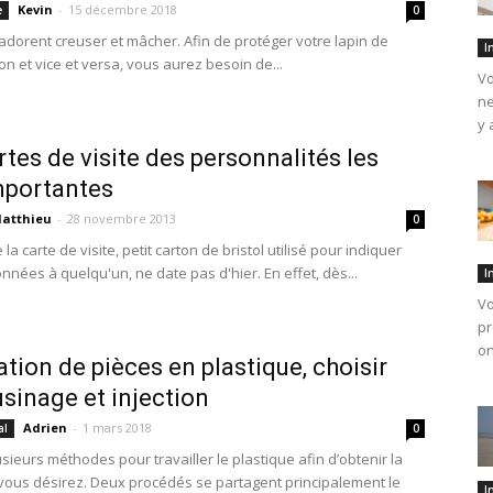
Kevin
-
15 décembre 2018
e
0
 adorent creuser et mâcher. Afin de protéger votre lapin de
I
n et vice et versa, vous aurez besoin de...
Vo
ne
y 
rtes de visite des personnalités les
mportantes
atthieu
-
28 novembre 2013
0
 la carte de visite, petit carton de bristol utilisé pour indiquer
nnées à quelqu'un, ne date pas d'hier. En effet, dès...
I
Vo
pr
on
ation de pièces en plastique, choisir
usinage et injection
Adrien
-
1 mars 2018
al
0
lusieurs méthodes pour travailler le plastique afin d’obtenir la
vous désirez. Deux procédés se partagent principalement le
I