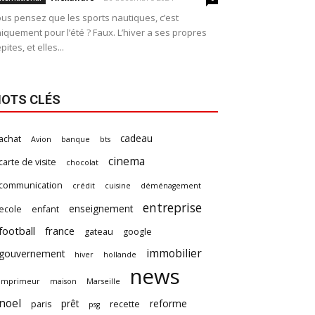
us pensez que les sports nautiques, c’est
iquement pour l’été ? Faux. L’hiver a ses propres
pites, et elles...
OTS CLÉS
cadeau
achat
Avion
banque
bts
cinema
carte de visite
chocolat
communication
crédit
cuisine
déménagement
entreprise
enseignement
ecole
enfant
football
france
gateau
google
immobilier
gouvernement
hiver
hollande
news
imprimeur
maison
Marseille
noel
prêt
reforme
paris
recette
psg