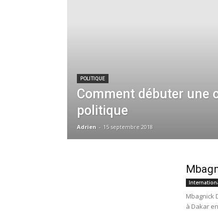
POLITIQUE
Comment débuter une c
politique
Adrien
-
15 septembre 2018
Mbagni
Internation
Mbagnick D
à Dakar en