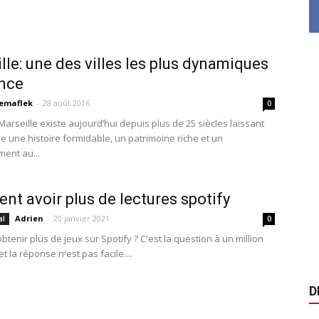
lle: une des villes les plus dynamiques
nce
emaflek
-
28 août 2016
0
 Marseille existe aujourd’hui depuis plus de 25 siècles laissant
le une histoire formidable, un patrimoine riche et un
ent au...
t avoir plus de lectures spotify
Adrien
-
20 janvier 2021
al
0
enir plus de jeux sur Spotify ? C'est la question à un million
et la réponse n'est pas facile....
D