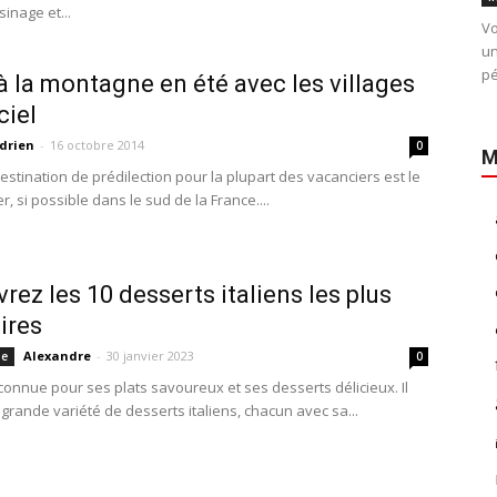
sinage et...
Vo
un
pé
 à la montagne en été avec les villages
iel
drien
-
16 octobre 2014
0
M
destination de prédilection pour la plupart des vacanciers est le
, si possible dans le sud de la France....
rez les 10 desserts italiens les plus
ires
Alexandre
-
30 janvier 2023
ie
0
t connue pour ses plats savoureux et ses desserts délicieux. Il
grande variété de desserts italiens, chacun avec sa...