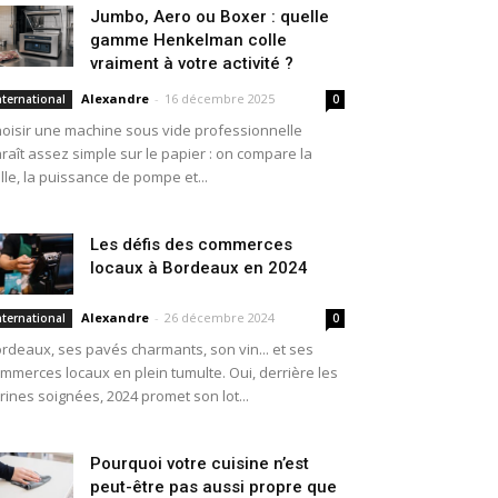
Jumbo, Aero ou Boxer : quelle
gamme Henkelman colle
vraiment à votre activité ?
Alexandre
-
16 décembre 2025
nternational
0
oisir une machine sous vide professionnelle
raît assez simple sur le papier : on compare la
ille, la puissance de pompe et...
Les défis des commerces
locaux à Bordeaux en 2024
Alexandre
-
26 décembre 2024
nternational
0
rdeaux, ses pavés charmants, son vin... et ses
mmerces locaux en plein tumulte. Oui, derrière les
trines soignées, 2024 promet son lot...
Pourquoi votre cuisine n’est
peut-être pas aussi propre que