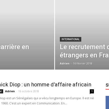
INTERNATIONAL
arrière en
Le recrutement 
étrangers en Fr
Adrien
-
16 février 2018
ck Diop : un homme d’affaire africain
S
Adrien
-
16 octobre 2018
al
1
iop est un Sénégalais qui a vécu longtemps en Europe. Il est né
 1960. C’est un expert en Communication. En...