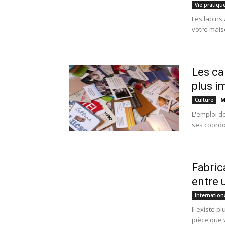
Vie pratiqu
Les lapins
votre maiso
Les ca
plus i
M
Culture
L'emploi de
ses coordo
Fabric
entre 
Internation
Il existe p
pièce que 