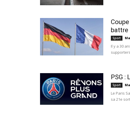
Coupe 
battre
Ma
Sport
Il y a 30 a
supporters 
PSG : 
Ma
Sport
Le Paris S
sa 21e sort