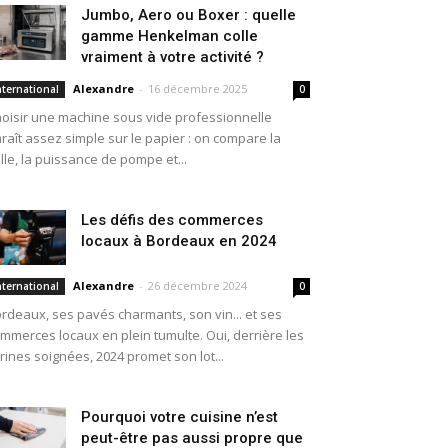
Jumbo, Aero ou Boxer : quelle
gamme Henkelman colle
vraiment à votre activité ?
Alexandre
-
16 décembre 2025
nternational
0
oisir une machine sous vide professionnelle
raît assez simple sur le papier : on compare la
ille, la puissance de pompe et...
Les défis des commerces
locaux à Bordeaux en 2024
Alexandre
-
26 décembre 2024
nternational
0
rdeaux, ses pavés charmants, son vin... et ses
mmerces locaux en plein tumulte. Oui, derrière les
trines soignées, 2024 promet son lot...
Pourquoi votre cuisine n’est
peut-être pas aussi propre que