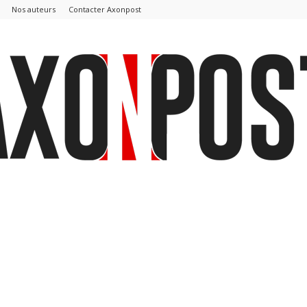
Nos auteurs
Contacter Axonpost
AxonPost