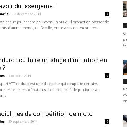
avoir du lasergame !
maflek
-
3 décembre 2014
0
me est un jeu encore peu connu alors qu’il promet de passer de
I
ts d’amusements, en famille, entre amis ou encore en...
Ch
pa
ta
duro : où faire un stage d’initiation en
 ?
les
-
7 octobre 2014
0
I
port VTT enduro est une discipline qui comporte certains
Bo
ur les premiers débutants, il est conseillé de pratiquer au
co
n...
vi
sciplines de compétition de moto
les
-
30 septembre 2014
0