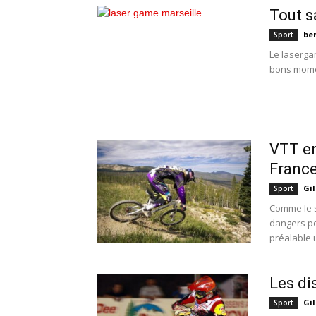
Tout s
be
Sport
Le laserga
bons momen
VTT en
France
Gil
Sport
Comme le s
dangers po
préalable u
Les di
Gil
Sport