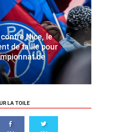
contre Nice, le
nt de taille pour
ampionnat de
UR LA TOILE