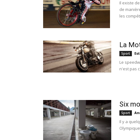
Il existe 
de manière
les compéti
La Mot
Es
Sport
Le speedway
n'est pas 
Six mo
An
Sport
Il y a que
Olympiques 