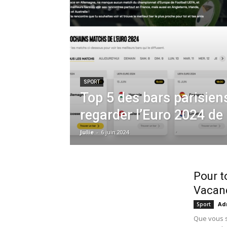
SPORT
Top 5 des bars parisien
regarder l’Euro 2024 de 
Julie
-
6 juin 2024
Pour t
Vacanc
Ad
Sport
Que vous so