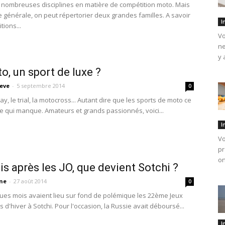
de nombreuses disciplines en matière de compétition moto. Mais
 générale, on peut répertorier deux grandes familles. A savoir
I
tions...
Vo
ne
y 
o, un sport de luxe ?
teve
-
5 septembre 2014
0
, le trial, la motocross... Autant dire que les sports de moto ce
ce qui manque. Amateurs et grands passionnés, voici...
I
Vo
pr
on
is après les JO, que devient Sotchi ?
ne
-
27 août 2014
0
lques mois avaient lieu sur fond de polémique les 22ème Jeux
d'hiver à Sotchi. Pour l'occasion, la Russie avait déboursé...
I