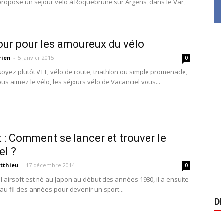
propose un séjour vélo à Roquebrune sur Argens, dans le Var,
.
our pour les amoureux du vélo
rien
-
5 janvier 2015
0
oyez plutôt VTT, vélo de route, triathlon ou simple promenade,
us aimez le vélo, les séjours vélo de Vacanciel vous...
t : Comment se lancer et trouver le
el ?
tthieu
-
17 décembre 2014
0
e l'airsoft est né au Japon au début des années 1980, il a ensuite
au fil des années pour devenir un sport...
D