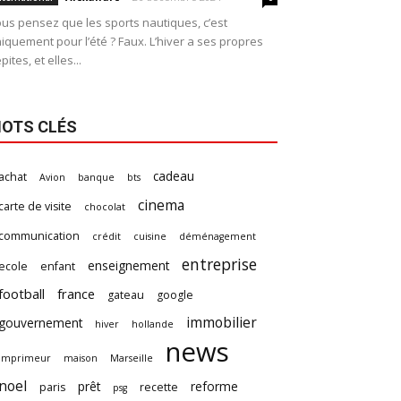
us pensez que les sports nautiques, c’est
iquement pour l’été ? Faux. L’hiver a ses propres
pites, et elles...
OTS CLÉS
cadeau
achat
Avion
banque
bts
cinema
carte de visite
chocolat
communication
crédit
cuisine
déménagement
entreprise
enseignement
ecole
enfant
football
france
gateau
google
immobilier
gouvernement
hiver
hollande
news
imprimeur
maison
Marseille
noel
prêt
reforme
paris
recette
psg