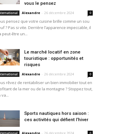
vous le pensez
Alexandre
-
26 décembre 2024
nternational
0
us pensez que votre cuisine brille comme un sou
uf ? Pas si vite. Derrière l’apparence impeccable, il
a peut-être un...
Le marché locatif en zone
touristique : opportunités et
risques
Alexandre
-
26 décembre 2024
nternational
0
us rêvez de rentabiliser un bien immobilier tout en
ofitant de la mer ou de la montagne ? Stoppez tout,
 va...
Sports nautiques hors saison :
ces activités qui défient l’hiver
Alexandre
-
26 décembre 2024
nternational
0