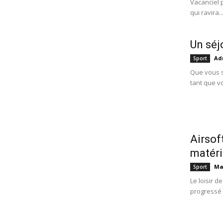
Vacanciel 
qui ravira..
Un séj
Ad
Sport
Que vous s
tant que vo
Airsof
matéri
Ma
Sport
Le loisir d
progressé 