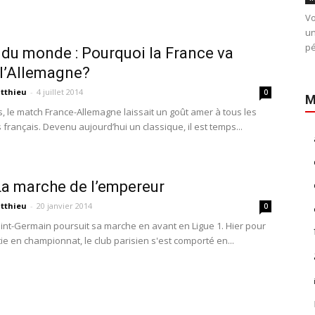
Vo
un
pé
du monde : Pourquoi la France va
 l’Allemagne?
tthieu
-
4 juillet 2014
0
M
ns, le match France-Allemagne laissait un goût amer à tous les
français. Devenu aujourd’hui un classique, il est temps...
La marche de l’empereur
tthieu
-
20 janvier 2014
0
aint-Germain poursuit sa marche en avant en Ligue 1. Hier pour
ie en championnat, le club parisien s'est comporté en...