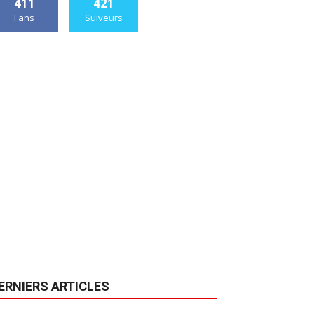
411
421
Fans
Suiveurs
ERNIERS ARTICLES