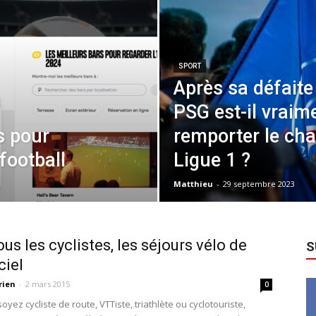
SPORT
Après sa défaite 
PSG est-il vraime
s pour
remporter le ch
football
Ligue 1 ?
Matthieu
-
29 septembre 2023
ous les cyclistes, les séjours vélo de
S
iel
rien
-
2 mars 2015
0
yez cycliste de route, VTTiste, triathlète ou cyclotouriste,